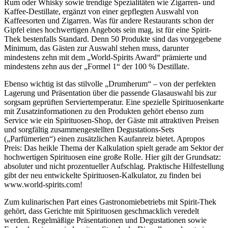
Rum oder Whisky sowie trendige Spezialitäten wie Zigarren- und
Kaffee-Destillate, ergänzt von einer gepflegten Auswahl von
Kaffeesorten und Zigarren. Was für andere Restaurants schon der
Gipfel eines hochwertigen Angebots sein mag, ist für eine Spirit-
Thek bestenfalls Standard. Denn 50 Produkte sind das vorgegebene
Minimum, das Gästen zur Auswahl stehen muss, darunter
mindestens zehn mit dem „World-Spirits Award“ prämierte und
mindestens zehn aus der „Formel 1“ der 100 % Destillate.
Ebenso wichtig ist das stilvolle „Drumherum“ – von der perfekten
Lagerung und Präsentation über die passende Glasauswahl bis zur
sorgsam geprüften Serviertemperatur. Eine spezielle Spirituosenkarte
mit Zusatzinformationen zu den Produkten gehört ebenso zum
Service wie ein Spirituosen-Shop, der Gäste mit attraktiven Preisen
und sorgfältig zusammengestellten Degustations-Sets
(„Parfümerien“) einen zusätzlichen Kaufanreiz bietet. Apropos
Preis: Das heikle Thema der Kalkulation spielt gerade am Sektor der
hochwertigen Spirituosen eine große Rolle. Hier gilt der Grundsatz:
absoluter und nicht prozentueller Aufschlag. Praktische Hilfestellung
gibt der neu entwickelte Spirituosen-Kalkulator, zu finden bei
www.world-spirits.com!
Zum kulinarischen Part eines Gastronomiebetriebs mit Spirit-Thek
gehört, dass Gerichte mit Spirituosen geschmacklich veredelt
werden. Regelmäßige Präsentationen und Degustationen sowie