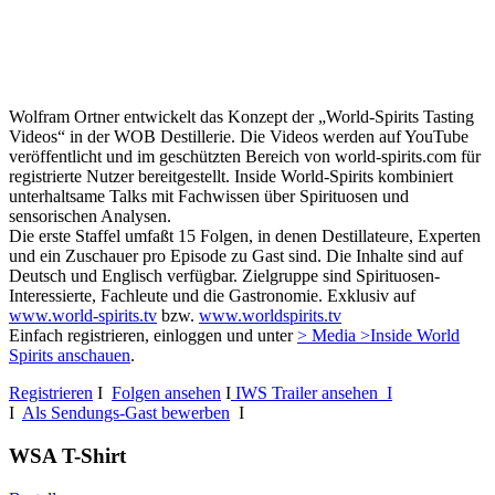
Wolfram Ortner entwickelt das Konzept der „World-Spirits Tasting
Videos“ in der WOB Destillerie. Die Videos werden auf YouTube
veröffentlicht und im geschützten Bereich von world-spirits.com für
registrierte Nutzer bereitgestellt. Inside World-Spirits kombiniert
unterhaltsame Talks mit Fachwissen über Spirituosen und
sensorischen Analysen.
Die erste Staffel umfaßt 15 Folgen, in denen Destillateure, Experten
und ein Zuschauer pro Episode zu Gast sind. Die Inhalte sind auf
Deutsch und Englisch verfügbar. Zielgruppe sind Spirituosen-
Interessierte, Fachleute und die Gastronomie. Exklusiv auf
www.world-spirits.tv
bzw.
www.worldspirits.tv
Einfach registrieren, einloggen und unter
> Media >Inside World
Spirits anschauen
.
Registrieren
I
Folgen ansehen
I
IWS Trailer ansehen I
I
Als Sendungs-Gast bewerben
I
WSA T-Shirt