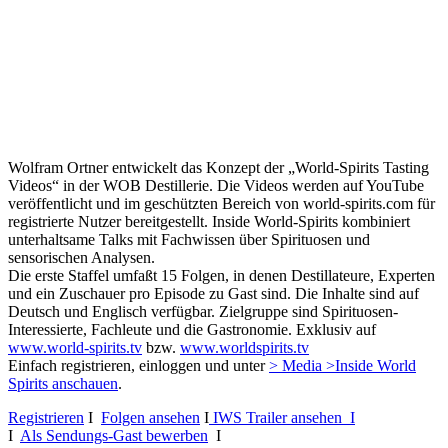
Wolfram Ortner entwickelt das Konzept der „World-Spirits Tasting
Videos“ in der WOB Destillerie. Die Videos werden auf YouTube
veröffentlicht und im geschützten Bereich von world-spirits.com für
registrierte Nutzer bereitgestellt. Inside World-Spirits kombiniert
unterhaltsame Talks mit Fachwissen über Spirituosen und
sensorischen Analysen.
Die erste Staffel umfaßt 15 Folgen, in denen Destillateure, Experten
und ein Zuschauer pro Episode zu Gast sind. Die Inhalte sind auf
Deutsch und Englisch verfügbar. Zielgruppe sind Spirituosen-
Interessierte, Fachleute und die Gastronomie. Exklusiv auf
www.world-spirits.tv
bzw.
www.worldspirits.tv
Einfach registrieren, einloggen und unter
> Media >Inside World
Spirits anschauen
.
Registrieren
I
Folgen ansehen
I
IWS Trailer ansehen I
I
Als Sendungs-Gast bewerben
I