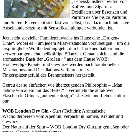
„Lebenskünstlers“ wider: von
Kaffee- und Zigarren-
Destillaten über Essenzen und
Parfum de Vie bis zu Parfums
und Seifen. Es versteht sich fast von selbst, dass dazu auch intensive
Auseinandersetzung mit Sensorikschulungen verbunden ist.
Jetzt steht spezieller Familienzuwachs ins Haus: eine „Drogen-
Linie“, wobei es – um jedem Missverständnis vorzubeugen – um die
ursprüngliche Wortbedeutung geht: durch Trocknen haltbar und
verwertbar gemachte heilkräftige Pflanzen. Genau solche sind die
aromatische Basis der „Großen 4“ aus dem Hause WOB:
Hochwertige Kräuter und Gewürze werden nach traditionellen
Mazerations- und Destillations-Verfahren mit viel
Fingerspitzengefühl des Brennmeisters hergestellt.
Getreu der so einfachen wie überzeugenden Philosophie – „Man
nehme von allem nur das Beste!“ – vermitteln die attraktiven
Flaschen in Ortners „authentic design“ Lifestyle und Lebenskultur
pur.
WOB London Dry Gin -
G.in
(Tschi:in): Aromatische
Wacholderbeeren vom Apennin, verpackt in Samen, Kräuter und
Gewürze.
Der Natur auf der Spur – WOB London Dry Gin pur genießen oder