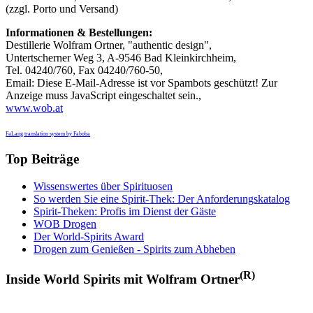
(zzgl. Porto und Versand)
Informationen & Bestellungen:
Destillerie Wolfram Ortner, "authentic design",
Untertscherner Weg 3, A-9546 Bad Kleinkirchheim,
Tel. 04240/760, Fax 04240/760-50,
Email:
Diese E-Mail-Adresse ist vor Spambots geschützt! Zur
Anzeige muss JavaScript eingeschaltet sein.
,
www.wob.at
FaLang translation system by Faboba
Top Beiträge
Wissenswertes über Spirituosen
So werden Sie eine Spirit-Thek: Der Anforderungskatalog
Spirit-Theken: Profis im Dienst der Gäste
WOB Drogen
Der World-Spirits Award
Drogen zum Genießen - Spirits zum Abheben
(R)
Inside World Spirits mit Wolfram Ortner