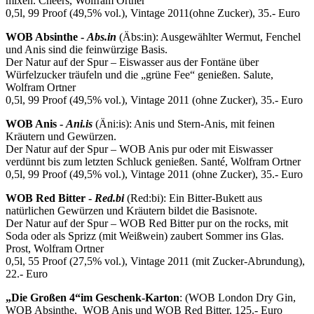
mixen. Cheers, Wolfram Ortner
0,5l, 99 Proof (49,5% vol.), Vintage 2011(ohne Zucker), 35.- Euro
WOB Absinthe -
Abs.in
(Äbs:in): Ausgewählter Wermut, Fenchel
und Anis sind die feinwürzige Basis.
Der Natur auf der Spur – Eiswasser aus der Fontäne über
Würfelzucker träufeln und die „grüne Fee“ genießen. Salute,
Wolfram Ortner
0,5l, 99 Proof (49,5% vol.), Vintage 2011 (ohne Zucker), 35.- Euro
WOB Anis -
Ani.is
(Äni:is): Anis und Stern-Anis, mit feinen
Kräutern und Gewürzen.
Der Natur auf der Spur – WOB Anis pur oder mit Eiswasser
verdünnt bis zum letzten Schluck genießen. Santé, Wolfram Ortner
0,5l, 99 Proof (49,5% vol.), Vintage 2011 (ohne Zucker), 35.- Euro
WOB Red Bitter -
Red.bi
(Red:bi): Ein Bitter-Bukett aus
natürlichen Gewürzen und Kräutern bildet die Basisnote.
Der Natur auf der Spur – WOB Red Bitter pur on the rocks, mit
Soda oder als Sprizz (mit Weißwein) zaubert Sommer ins Glas.
Prost, Wolfram Ortner
0,5l, 55 Proof (27,5% vol.), Vintage 2011 (mit Zucker-Abrundung),
22.- Euro
„Die Großen 4“
im Geschenk-Karton
: (WOB London Dry Gin,
WOB Absinthe, WOB Anis und WOB Red Bitter, 125.- Euro