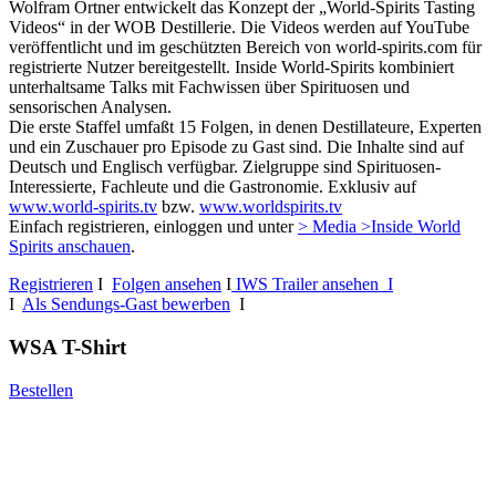
Wolfram Ortner entwickelt das Konzept der „World-Spirits Tasting
Videos“ in der WOB Destillerie. Die Videos werden auf YouTube
veröffentlicht und im geschützten Bereich von world-spirits.com für
registrierte Nutzer bereitgestellt. Inside World-Spirits kombiniert
unterhaltsame Talks mit Fachwissen über Spirituosen und
sensorischen Analysen.
Die erste Staffel umfaßt 15 Folgen, in denen Destillateure, Experten
und ein Zuschauer pro Episode zu Gast sind. Die Inhalte sind auf
Deutsch und Englisch verfügbar. Zielgruppe sind Spirituosen-
Interessierte, Fachleute und die Gastronomie. Exklusiv auf
www.world-spirits.tv
bzw.
www.worldspirits.tv
Einfach registrieren, einloggen und unter
> Media >Inside World
Spirits anschauen
.
Registrieren
I
Folgen ansehen
I
IWS Trailer ansehen I
I
Als Sendungs-Gast bewerben
I
WSA T-Shirt
Bestellen