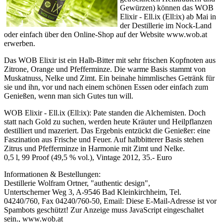
Gewürzen) können das WOB
Elixir - Ell.ix (Ell:ix) ab Mai in
der Destillerie im Nock-Land
oder einfach über den Online-Shop auf der Website www.wob.at
erwerben.
Das WOB Elixir ist ein Halb-Bitter mit sehr frischen Kopfnoten aus
Zitrone, Orange und Pfefferminze. Die warme Basis stammt von
Muskatnuss, Nelke und Zimt. Ein beinahe himmlisches Getränk für
sie und ihn, vor und nach einem schönen Essen oder einfach zum
Genießen, wenn man sich Gutes tun will.
WOB Elixir - Ell.ix (Ell:ix): Pate standen die Alchemisten. Doch
statt nach Gold zu suchen, werden heute Kräuter und Heilpflanzen
destilliert und mazeriert. Das Ergebnis entzückt die Genießer: eine
Faszination aus Frische und Feuer. Auf halbbitterer Basis stehen
Zitrus und Pfefferminze in Harmonie mit Zimt und Nelke.
0,5 l, 99 Proof (49,5 % vol.), Vintage 2012, 35.- Euro
Informationen & Bestellungen:
Destillerie Wolfram Ortner, "authentic design",
Untertscherner Weg 3, A-9546 Bad Kleinkirchheim, Tel.
04240/760, Fax 04240/760-50, Email:
Diese E-Mail-Adresse ist vor
Spambots geschützt! Zur Anzeige muss JavaScript eingeschaltet
sein.
, www.wob.at