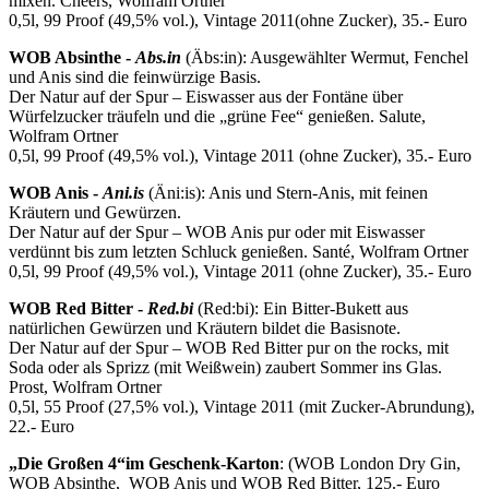
mixen. Cheers, Wolfram Ortner
0,5l, 99 Proof (49,5% vol.), Vintage 2011(ohne Zucker), 35.- Euro
WOB Absinthe -
Abs.in
(Äbs:in): Ausgewählter Wermut, Fenchel
und Anis sind die feinwürzige Basis.
Der Natur auf der Spur – Eiswasser aus der Fontäne über
Würfelzucker träufeln und die „grüne Fee“ genießen. Salute,
Wolfram Ortner
0,5l, 99 Proof (49,5% vol.), Vintage 2011 (ohne Zucker), 35.- Euro
WOB Anis -
Ani.is
(Äni:is): Anis und Stern-Anis, mit feinen
Kräutern und Gewürzen.
Der Natur auf der Spur – WOB Anis pur oder mit Eiswasser
verdünnt bis zum letzten Schluck genießen. Santé, Wolfram Ortner
0,5l, 99 Proof (49,5% vol.), Vintage 2011 (ohne Zucker), 35.- Euro
WOB Red Bitter -
Red.bi
(Red:bi): Ein Bitter-Bukett aus
natürlichen Gewürzen und Kräutern bildet die Basisnote.
Der Natur auf der Spur – WOB Red Bitter pur on the rocks, mit
Soda oder als Sprizz (mit Weißwein) zaubert Sommer ins Glas.
Prost, Wolfram Ortner
0,5l, 55 Proof (27,5% vol.), Vintage 2011 (mit Zucker-Abrundung),
22.- Euro
„Die Großen 4“
im Geschenk-Karton
: (WOB London Dry Gin,
WOB Absinthe, WOB Anis und WOB Red Bitter, 125.- Euro