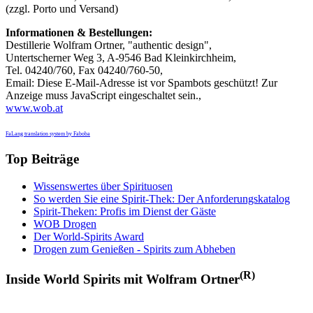
(zzgl. Porto und Versand)
Informationen & Bestellungen:
Destillerie Wolfram Ortner, "authentic design",
Untertscherner Weg 3, A-9546 Bad Kleinkirchheim,
Tel. 04240/760, Fax 04240/760-50,
Email:
Diese E-Mail-Adresse ist vor Spambots geschützt! Zur
Anzeige muss JavaScript eingeschaltet sein.
,
www.wob.at
FaLang translation system by Faboba
Top Beiträge
Wissenswertes über Spirituosen
So werden Sie eine Spirit-Thek: Der Anforderungskatalog
Spirit-Theken: Profis im Dienst der Gäste
WOB Drogen
Der World-Spirits Award
Drogen zum Genießen - Spirits zum Abheben
(R)
Inside World Spirits mit Wolfram Ortner