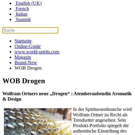
English (UK)
French
Italian
Spanish
Startseite
Online-Guide
www.world-spirits.com
Magazin
Brand-New
WOB Drogen
WOB Drogen
Wolfram Ortners neue „Drogen“ : Atemberaubendin Aromatik
& Design
In der Spirituosenbranche wird
Wolfram Ortner zu Recht als
Trendsetter angesehen. Sein
Produkt-Portfolio spiegelt die
authentische Einstellung des