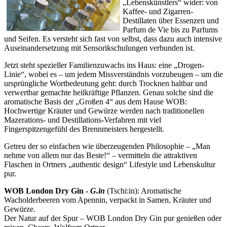
„Lebenskünstlers“ wider: von
Kaffee- und Zigarren-
Destillaten über Essenzen und
Parfum de Vie bis zu Parfums
und Seifen. Es versteht sich fast von selbst, dass dazu auch intensive
Auseinandersetzung mit Sensorikschulungen verbunden ist.
Jetzt steht spezieller Familienzuwachs ins Haus: eine „Drogen-
Linie“, wobei es – um jedem Missverständnis vorzubeugen – um die
ursprüngliche Wortbedeutung geht: durch Trocknen haltbar und
verwertbar gemachte heilkräftige Pflanzen. Genau solche sind die
aromatische Basis der „Großen 4“ aus dem Hause WOB:
Hochwertige Kräuter und Gewürze werden nach traditionellen
Mazerations- und Destillations-Verfahren mit viel
Fingerspitzengefühl des Brennmeisters hergestellt.
Getreu der so einfachen wie überzeugenden Philosophie – „Man
nehme von allem nur das Beste!“ – vermitteln die attraktiven
Flaschen in Ortners „authentic design“ Lifestyle und Lebenskultur
pur.
WOB London Dry Gin -
G.in
(Tschi:in): Aromatische
Wacholderbeeren vom Apennin, verpackt in Samen, Kräuter und
Gewürze.
Der Natur auf der Spur – WOB London Dry Gin pur genießen oder