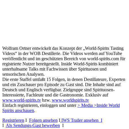
Wolfram Ortner entwickelt das Konzept der „World-Spirits Tasting
Videos“ in der WOB Destillerie. Die Videos werden auf YouTube
veröffentlicht und im geschützten Bereich von world-spirits.com für
registrierte Nutzer bereitgestellt. Inside World-Spirits kombiniert
unterhaltsame Talks mit Fachwissen über Spirituosen und
sensorischen Analysen.
Die erste Staffel umfaßt 15 Folgen, in denen Destillateure, Experten
und ein Zuschauer pro Episode zu Gast sind. Die Inhalte sind auf
Deutsch und Englisch verfügbar. Zielgruppe sind Spirituosen-
Interessierte, Fachleute und die Gastronomie. Exklusiv auf
www.world-spirits.tv
bzw.
www.worldspirits.tv
Einfach registrieren, einloggen und unter
> Media >Inside World
Spirits anschauen
.
Registrieren
I
Folgen ansehen
I
IWS Trailer ansehen I
I
Als Sendungs-Gast bewerben
I