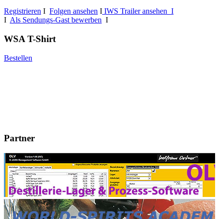
Registrieren
I
Folgen ansehen
I
IWS Trailer ansehen I
I
Als Sendungs-Gast bewerben
I
WSA T-Shirt
Bestellen
Partner