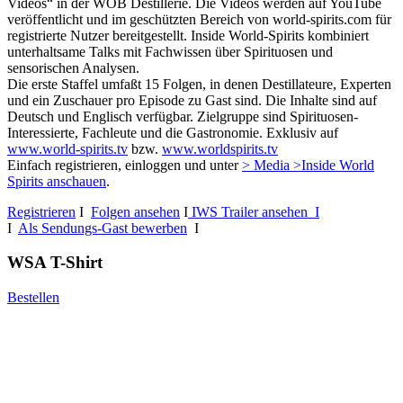
Videos“ in der WOB Destillerie. Die Videos werden auf YouTube
veröffentlicht und im geschützten Bereich von world-spirits.com für
registrierte Nutzer bereitgestellt. Inside World-Spirits kombiniert
unterhaltsame Talks mit Fachwissen über Spirituosen und
sensorischen Analysen.
Die erste Staffel umfaßt 15 Folgen, in denen Destillateure, Experten
und ein Zuschauer pro Episode zu Gast sind. Die Inhalte sind auf
Deutsch und Englisch verfügbar. Zielgruppe sind Spirituosen-
Interessierte, Fachleute und die Gastronomie. Exklusiv auf
www.world-spirits.tv
bzw.
www.worldspirits.tv
Einfach registrieren, einloggen und unter
> Media >Inside World
Spirits anschauen
.
Registrieren
I
Folgen ansehen
I
IWS Trailer ansehen I
I
Als Sendungs-Gast bewerben
I
WSA T-Shirt
Bestellen