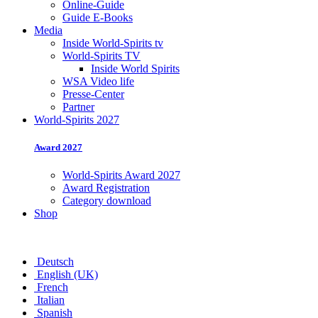
Online-Guide
Guide E-Books
Media
Inside World-Spirits tv
World-Spirits TV
Inside World Spirits
WSA Video life
Presse-Center
Partner
World-Spirits 2027
Award 2027
World-Spirits Award 2027
Award Registration
Category download
Shop
Deutsch
English (UK)
French
Italian
Spanish