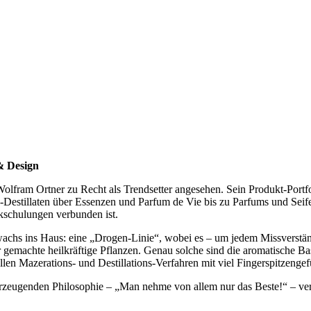
& Design
olfram Ortner zu Recht als Trendsetter angesehen. Sein Produkt-Portfol
Destillaten über Essenzen und Parfum de Vie bis zu Parfums und Seifen.
kschulungen verbunden ist.
zuwachs ins Haus: eine „Drogen-Linie“, wobei es – um jedem Missverst
r gemachte heilkräftige Pflanzen. Genau solche sind die aromatische
en Mazerations- und Destillations-Verfahren mit viel Fingerspitzengef
rzeugenden Philosophie – „Man nehme von allem nur das Beste!“ – vermi