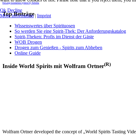
FaLang translation system by Faboba
Ok
Decline
Top Beiträge
More information
|
Imprint
Wissenswertes über Spirituosen
So werden Sie eine Spirit-Thek: Der Anforderungskatalog
Spirit-Theken: Profis im Dienst der Gäste
WOB Drogen
Drogen zum Genießen - Spirits zum Abheben
Online Guide
(R)
Inside World Spirits mit Wolfram Ortner
Wolfram Ortner developed the concept of „World Spirits Tasting Vide