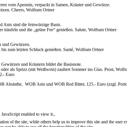
eeren vom Apennin, verpackt in Samen, Kräuter und Gewürze.
ixen. Cheers, Wolfram Ortner
 Anis sind die feinwürzige Basis.
r träufeln und die „grüne Fee“ genießen. Salute, Wolfram Ortner
ern und Gewürzen.
bis zum letzten Schluck genießen. Santé, Wolfram Ortner
en Gewürzen und Kräutern bildet die Basisnote.
 oder als Sprizz (mit Weißwein) zaubert Sommer ins Glas. Prost, Wolf
2.- Euro
 Absinthe, WOB Anis und WOB Red Bitter, 125.- Euro (zzgl. Porto
JavaScript enabled to view it.
,
tion of the site, while others help us to improve this site and the user
 not be able to use all the functionalities of the site.