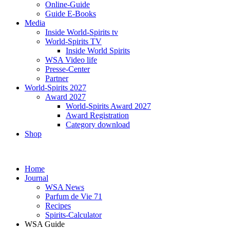
Online-Guide
Guide E-Books
Media
Inside World-Spirits tv
World-Spirits TV
Inside World Spirits
WSA Video life
Presse-Center
Partner
World-Spirits 2027
Award 2027
World-Spirits Award 2027
Award Registration
Category download
Shop
Home
Journal
WSA News
Parfum de Vie 71
Recipes
Spirits-Calculator
WSA Guide