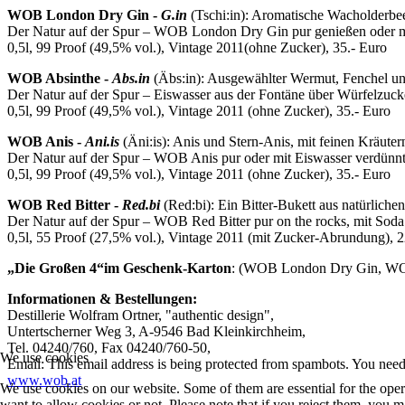
WOB London Dry Gin -
G.in
(Tschi:in): Aromatische Wacholderb
Der Natur auf der Spur – WOB London Dry Gin pur genießen oder m
0,5l, 99 Proof (49,5% vol.), Vintage 2011(ohne Zucker), 35.- Euro
WOB Absinthe -
Abs.in
(Äbs:in): Ausgewählter Wermut, Fenchel und
Der Natur auf der Spur – Eiswasser aus der Fontäne über Würfelzucke
0,5l, 99 Proof (49,5% vol.), Vintage 2011 (ohne Zucker), 35.- Euro
WOB Anis -
Ani.is
(Äni:is): Anis und Stern-Anis, mit feinen Kräut
Der Natur auf der Spur – WOB Anis pur oder mit Eiswasser verdünnt 
0,5l, 99 Proof (49,5% vol.), Vintage 2011 (ohne Zucker), 35.- Euro
WOB Red Bitter -
Red.bi
(Red:bi): Ein Bitter-Bukett aus natürlich
Der Natur auf der Spur – WOB Red Bitter pur on the rocks, mit Soda
0,5l, 55 Proof (27,5% vol.), Vintage 2011 (mit Zucker-Abrundung), 2
„Die Großen 4“
im Geschenk-Karton
: (WOB London Dry Gin, WOB
Informationen & Bestellungen:
Destillerie Wolfram Ortner, "authentic design",
Untertscherner Weg 3, A-9546 Bad Kleinkirchheim,
Tel. 04240/760, Fax 04240/760-50,
We use cookies
Email:
This email address is being protected from spambots. You need 
www.wob.at
We use cookies on our website. Some of them are essential for the opera
want to allow cookies or not. Please note that if you reject them, you may