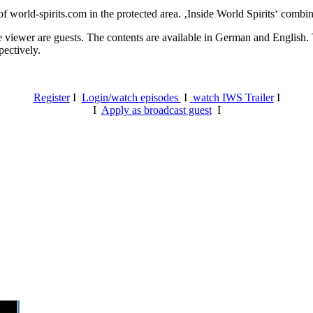
 world-spirits.com in the protected area. ‚Inside World Spirits‘ combine
e viewer are guests. The contents are available in German and English. T
pectively.
Register
I
Login/watch episodes
I
watch IWS Trailer
I
I
Apply as broadcast guest
I