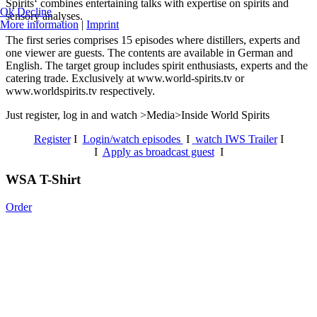
Spirits‘ combines entertaining talks with expertise on spirits and
Ok
Decline
sensory analyses.
More information
|
Imprint
The first series comprises 15 episodes where distillers, experts and
one viewer are guests. The contents are available in German and
English. The target group includes spirit enthusiasts, experts and the
catering trade. Exclusively at www.world-spirits.tv or
www.worldspirits.tv respectively.
Just register, log in and watch >Media>Inside World Spirits
Register
I
Login/watch episodes
I
watch IWS Trailer
I
I
Apply as broadcast guest
I
WSA T-Shirt
Order