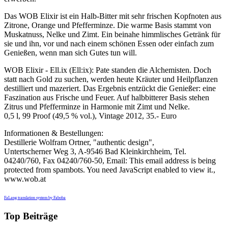
Das WOB Elixir ist ein Halb-Bitter mit sehr frischen Kopfnoten aus
Zitrone, Orange und Pfefferminze. Die warme Basis stammt von
Muskatnuss, Nelke und Zimt. Ein beinahe himmlisches Getränk für
sie und ihn, vor und nach einem schönen Essen oder einfach zum
Genießen, wenn man sich Gutes tun will.
WOB Elixir - Ell.ix (Ell:ix): Pate standen die Alchemisten. Doch
statt nach Gold zu suchen, werden heute Kräuter und Heilpflanzen
destilliert und mazeriert. Das Ergebnis entzückt die Genießer: eine
Faszination aus Frische und Feuer. Auf halbbitterer Basis stehen
Zitrus und Pfefferminze in Harmonie mit Zimt und Nelke.
0,5 l, 99 Proof (49,5 % vol.), Vintage 2012, 35.- Euro
Informationen & Bestellungen:
Destillerie Wolfram Ortner, "authentic design",
Untertscherner Weg 3, A-9546 Bad Kleinkirchheim, Tel.
04240/760, Fax 04240/760-50, Email:
This email address is being
protected from spambots. You need JavaScript enabled to view it.
,
www.wob.at
FaLang translation system by Faboba
Top Beiträge