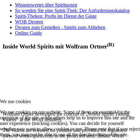
Wissenswertes über Spirituosen
So werden Sie eine Spirit-Thek: Der Anforderungskatalog
Spirit-Theken: Profis im Dienst der Gäste
WOB Drogen
Drogen zum Genießen - Spirits zum Abheben
Online Guide
(R)
Inside World Spirits mit Wolfram Ortner
We use cookies
We use cookies on our website. Some of them are essential for the
Wolfram Ortner developed the concept of „World Spirits Tasting
operation of the site, while others help us to improve this site and the
Videos“ at the WOB distillery.
user experience (tracking cookies). You can decide for yourself
whether you want to allow cookies or not. Please note that if you reject
The videos are released on youtube and provided for registered
them, you may not be able to use all the functionalities of the site.
users of world-spirits.com in the protected area. ‚Inside World