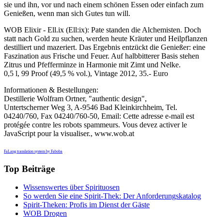
sie und ihn, vor und nach einem schönen Essen oder einfach zum
Genießen, wenn man sich Gutes tun will.
WOB Elixir - Ell.ix (Ell:ix): Pate standen die Alchemisten. Doch
statt nach Gold zu suchen, werden heute Kräuter und Heilpflanzen
destilliert und mazeriert. Das Ergebnis entzückt die Genießer: eine
Faszination aus Frische und Feuer. Auf halbbitterer Basis stehen
Zitrus und Pfefferminze in Harmonie mit Zimt und Nelke.
0,5 l, 99 Proof (49,5 % vol.), Vintage 2012, 35.- Euro
Informationen & Bestellungen:
Destillerie Wolfram Ortner, "authentic design",
Untertscherner Weg 3, A-9546 Bad Kleinkirchheim, Tel.
04240/760, Fax 04240/760-50, Email:
Cette adresse e-mail est
protégée contre les robots spammeurs. Vous devez activer le
JavaScript pour la visualiser.
, www.wob.at
FaLang translation system by Faboba
Top Beiträge
Wissenswertes über Spirituosen
So werden Sie eine Spirit-Thek: Der Anforderungskatalog
Spirit-Theken: Profis im Dienst der Gäste
WOB Drogen