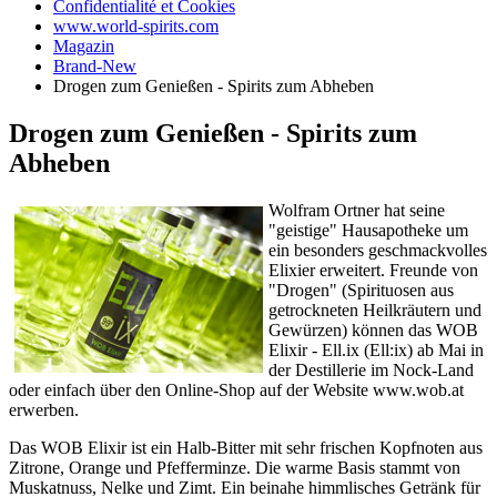
Confidentialité et Cookies
www.world-spirits.com
Magazin
Brand-New
Drogen zum Genießen - Spirits zum Abheben
Drogen zum Genießen - Spirits zum
Abheben
Wolfram Ortner hat seine
"geistige" Hausapotheke um
ein besonders geschmackvolles
Elixier erweitert. Freunde von
"Drogen" (Spirituosen aus
getrockneten Heilkräutern und
Gewürzen) können das WOB
Elixir - Ell.ix (Ell:ix) ab Mai in
der Destillerie im Nock-Land
oder einfach über den Online-Shop auf der Website www.wob.at
erwerben.
Das WOB Elixir ist ein Halb-Bitter mit sehr frischen Kopfnoten aus
Zitrone, Orange und Pfefferminze. Die warme Basis stammt von
Muskatnuss, Nelke und Zimt. Ein beinahe himmlisches Getränk für