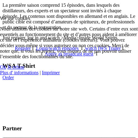
La première saison comprend 15 épisodes, dans lesquels des
distillateurs, des experts et un spectateur sont invités à chaque
épisode. Les contenus sont disponibles en allemand et en anglais. Le
We use cookies
public cible est composé d’amateurs de spiritueux, de professionnels
et du secteur de la restauration.
Nous utilisons des cookies sur notre site web. Certains d’entre eux sont
essentiels au fonctionnement du site et d’autres nous aident à améliorer
Just register, log in and watch >Media>Inside World Spirits
ce site et l’expérience utilisateur (cookies traceurs). Vous pouvez
décider vous-même si vous autorisez ou non ces cookies. Merci de
Register
I
Login/watch episodes
I
watch IWS Trailer
I
noter que, si vous les rejetez, vous risquez de ne pas pouvoir utiliser
I
Apply as broadcast guest
I
l’ensemble des fonctionnalités du site.
WSA T-Shirt
Ok
Je refuse
Plus d' informations
|
Imprimer
Order
Partner