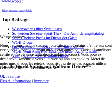
www.wob.at
FaLang translation system by Faboba
Top Beiträge
Wissenswertes über Spirituosen
So werden Sie eine Spirit-Thek: Der Anforderungskatalog
We use cookies
Spirit-Theken: Profis im Dienst der Gäste
WOB Drogen
Nous utilisons des cookies sur notre site web. Certains d’entre eux sont
Drogen zum Genießen - Spirits zum Abheben
essentiels au fonctionnement du site et d’autres nous aident à améliorer
WOB-Venti Anni Red 1992: Die neue „Apfel-Destillat
ce site et l’expérience utilisateur (cookies traceurs). Vous pouvez
Vintage-Serie“ von Wolfram Ortner
décider vous-même si vous autorisez ou non ces cookies. Merci de
noter que, si vous les rejetez, vous risquez de ne pas pouvoir utiliser
(R)
Inside World Spirits mit Wolfram Ortner
l’ensemble des fonctionnalités du site.
Ok
Je refuse
Plus d' informations
|
Imprimer