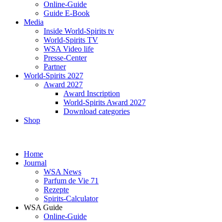
Online-Guide
Guide E-Book
Media
Inside World-Spirits tv
World-Spirits TV
WSA Video life
Presse-Center
Partner
World-Spirits 2027
Award 2027
Award Inscription
World-Spirits Award 2027
Download categories
Shop
Home
Journal
WSA News
Parfum de Vie 71
Rezepte
Spirits-Calculator
WSA Guide
Online-Guide