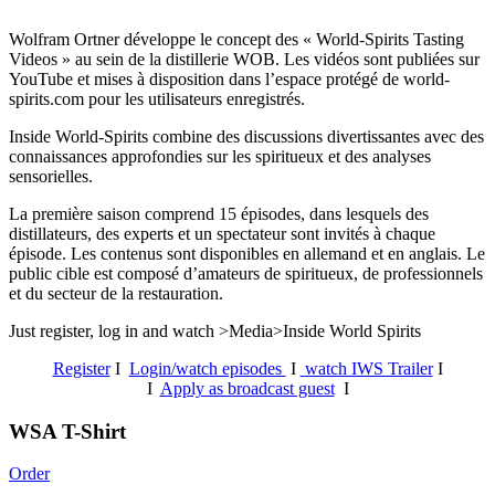
Wolfram Ortner développe le concept des « World-Spirits Tasting
Videos » au sein de la distillerie WOB. Les vidéos sont publiées sur
YouTube et mises à disposition dans l’espace protégé de world-
spirits.com pour les utilisateurs enregistrés.
Inside World-Spirits combine des discussions divertissantes avec des
connaissances approfondies sur les spiritueux et des analyses
sensorielles.
La première saison comprend 15 épisodes, dans lesquels des
distillateurs, des experts et un spectateur sont invités à chaque
épisode. Les contenus sont disponibles en allemand et en anglais. Le
public cible est composé d’amateurs de spiritueux, de professionnels
et du secteur de la restauration.
Just register, log in and watch >Media>Inside World Spirits
Register
I
Login/watch episodes
I
watch IWS Trailer
I
I
Apply as broadcast guest
I
WSA T-Shirt
Order