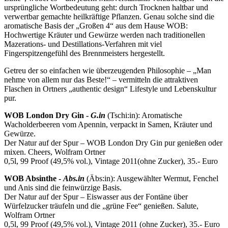
ursprüngliche Wortbedeutung geht: durch Trocknen haltbar und
verwertbar gemachte heilkräftige Pflanzen. Genau solche sind die
aromatische Basis der „Großen 4“ aus dem Hause WOB:
Hochwertige Kräuter und Gewürze werden nach traditionellen
Mazerations- und Destillations-Verfahren mit viel
Fingerspitzengefühl des Brennmeisters hergestellt.
Getreu der so einfachen wie überzeugenden Philosophie – „Man
nehme von allem nur das Beste!“ – vermitteln die attraktiven
Flaschen in Ortners „authentic design“ Lifestyle und Lebenskultur
pur.
WOB London Dry Gin -
G.in
(Tschi:in): Aromatische
Wacholderbeeren vom Apennin, verpackt in Samen, Kräuter und
Gewürze.
Der Natur auf der Spur – WOB London Dry Gin pur genießen oder
mixen. Cheers, Wolfram Ortner
0,5l, 99 Proof (49,5% vol.), Vintage 2011(ohne Zucker), 35.- Euro
WOB Absinthe -
Abs.in
(Äbs:in): Ausgewählter Wermut, Fenchel
und Anis sind die feinwürzige Basis.
Der Natur auf der Spur – Eiswasser aus der Fontäne über
Würfelzucker träufeln und die „grüne Fee“ genießen. Salute,
Wolfram Ortner
0,5l, 99 Proof (49,5% vol.), Vintage 2011 (ohne Zucker), 35.- Euro