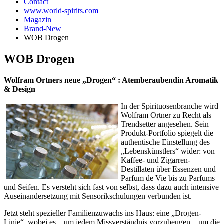
Contact
www.world-spirits.com
Magazin
Brand-New
WOB Drogen
WOB Drogen
Wolfram Ortners neue „Drogen“ : Atemberaubendin Aromatik
& Design
In der Spirituosenbranche wird
Wolfram Ortner zu Recht als
Trendsetter angesehen. Sein
Produkt-Portfolio spiegelt die
authentische Einstellung des
„Lebenskünstlers“ wider: von
Kaffee- und Zigarren-
Destillaten über Essenzen und
Parfum de Vie bis zu Parfums
und Seifen. Es versteht sich fast von selbst, dass dazu auch intensive
Auseinandersetzung mit Sensorikschulungen verbunden ist.
Jetzt steht spezieller Familienzuwachs ins Haus: eine „Drogen-
Linie“, wobei es – um jedem Missverständnis vorzubeugen – um die