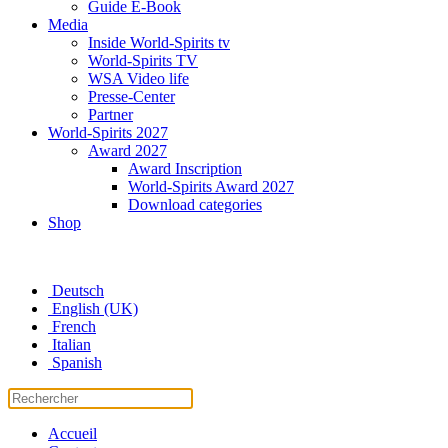
Guide E-Book
Media
Inside World-Spirits tv
World-Spirits TV
WSA Video life
Presse-Center
Partner
World-Spirits 2027
Award 2027
Award Inscription
World-Spirits Award 2027
Download categories
Shop
Deutsch
English (UK)
French
Italian
Spanish
Accueil