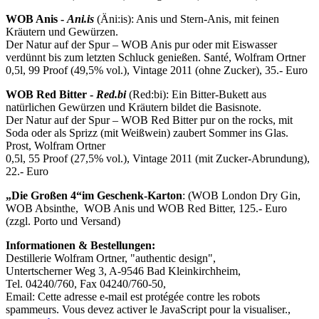
WOB Anis -
Ani.is
(Äni:is): Anis und Stern-Anis, mit feinen
Kräutern und Gewürzen.
Der Natur auf der Spur – WOB Anis pur oder mit Eiswasser
verdünnt bis zum letzten Schluck genießen. Santé, Wolfram Ortner
0,5l, 99 Proof (49,5% vol.), Vintage 2011 (ohne Zucker), 35.- Euro
WOB Red Bitter -
Red.bi
(Red:bi): Ein Bitter-Bukett aus
natürlichen Gewürzen und Kräutern bildet die Basisnote.
Der Natur auf der Spur – WOB Red Bitter pur on the rocks, mit
Soda oder als Sprizz (mit Weißwein) zaubert Sommer ins Glas.
Prost, Wolfram Ortner
0,5l, 55 Proof (27,5% vol.), Vintage 2011 (mit Zucker-Abrundung),
22.- Euro
„Die Großen 4“
im Geschenk-Karton
: (WOB London Dry Gin,
WOB Absinthe, WOB Anis und WOB Red Bitter, 125.- Euro
(zzgl. Porto und Versand)
Informationen & Bestellungen:
Destillerie Wolfram Ortner, "authentic design",
Untertscherner Weg 3, A-9546 Bad Kleinkirchheim,
Tel. 04240/760, Fax 04240/760-50,
Email:
Cette adresse e-mail est protégée contre les robots
spammeurs. Vous devez activer le JavaScript pour la visualiser.
,