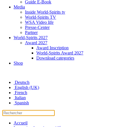
Guide E-Book
Media
Inside World-Spirits tv
World-Spirits TV
WSA Video life
Presse-Center
Partner
World-Spirits 2027
Award 2027
Award Inscription
World-Spirits Award 2027
Download categories
Shop
Deutsch
English (UK)
French
Italian
Spanish
Accueil