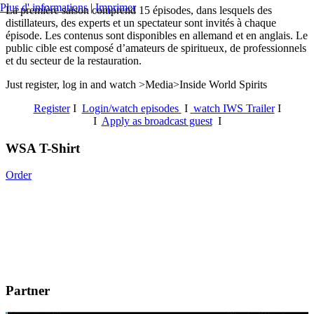
Plus d' informations
|
Imprimer
La première saison comprend 15 épisodes, dans lesquels des
distillateurs, des experts et un spectateur sont invités à chaque
épisode. Les contenus sont disponibles en allemand et en anglais. Le
public cible est composé d’amateurs de spiritueux, de professionnels
et du secteur de la restauration.
Just register, log in and watch >Media>Inside World Spirits
Register
I
Login/watch episodes
I
watch IWS Trailer
I
I
Apply as broadcast guest
I
WSA T-Shirt
Order
Partner