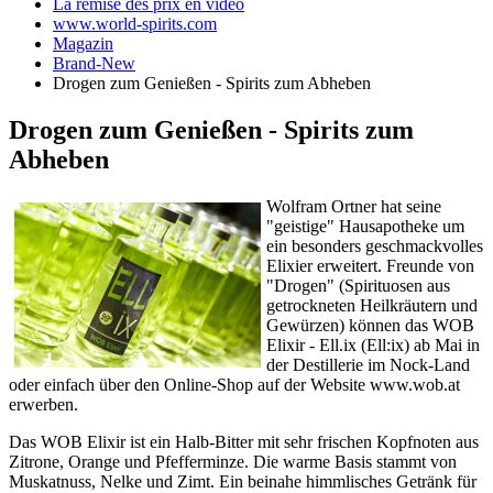
La remise des prix en vidéo
www.world-spirits.com
Magazin
Brand-New
Drogen zum Genießen - Spirits zum Abheben
Drogen zum Genießen - Spirits zum
Abheben
Wolfram Ortner hat seine
"geistige" Hausapotheke um
ein besonders geschmackvolles
Elixier erweitert. Freunde von
"Drogen" (Spirituosen aus
getrockneten Heilkräutern und
Gewürzen) können das WOB
Elixir - Ell.ix (Ell:ix) ab Mai in
der Destillerie im Nock-Land
oder einfach über den Online-Shop auf der Website www.wob.at
erwerben.
Das WOB Elixir ist ein Halb-Bitter mit sehr frischen Kopfnoten aus
Zitrone, Orange und Pfefferminze. Die warme Basis stammt von
Muskatnuss, Nelke und Zimt. Ein beinahe himmlisches Getränk für