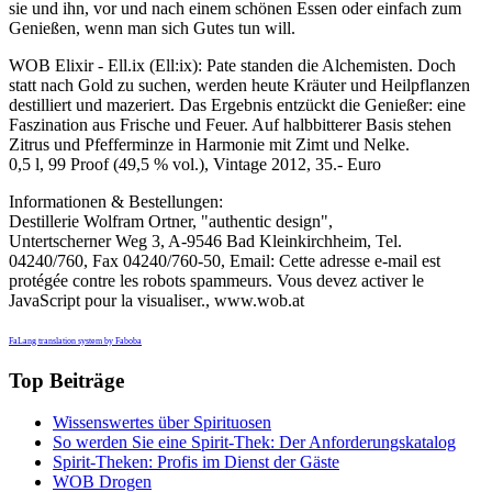
sie und ihn, vor und nach einem schönen Essen oder einfach zum
Genießen, wenn man sich Gutes tun will.
WOB Elixir - Ell.ix (Ell:ix): Pate standen die Alchemisten. Doch
statt nach Gold zu suchen, werden heute Kräuter und Heilpflanzen
destilliert und mazeriert. Das Ergebnis entzückt die Genießer: eine
Faszination aus Frische und Feuer. Auf halbbitterer Basis stehen
Zitrus und Pfefferminze in Harmonie mit Zimt und Nelke.
0,5 l, 99 Proof (49,5 % vol.), Vintage 2012, 35.- Euro
Informationen & Bestellungen:
Destillerie Wolfram Ortner, "authentic design",
Untertscherner Weg 3, A-9546 Bad Kleinkirchheim, Tel.
04240/760, Fax 04240/760-50, Email:
Cette adresse e-mail est
protégée contre les robots spammeurs. Vous devez activer le
JavaScript pour la visualiser.
, www.wob.at
FaLang translation system by Faboba
Top Beiträge
Wissenswertes über Spirituosen
So werden Sie eine Spirit-Thek: Der Anforderungskatalog
Spirit-Theken: Profis im Dienst der Gäste
WOB Drogen