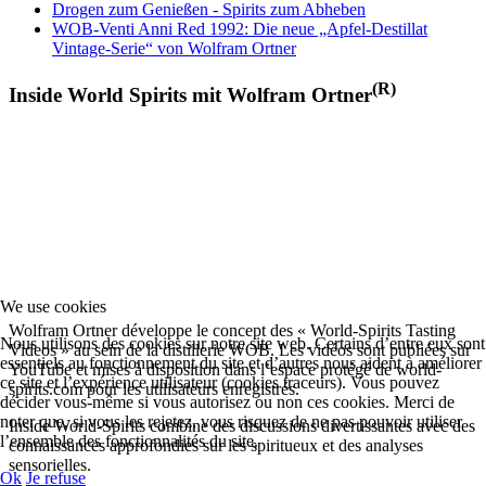
Drogen zum Genießen - Spirits zum Abheben
WOB-Venti Anni Red 1992: Die neue „Apfel-Destillat
Vintage-Serie“ von Wolfram Ortner
(R)
Inside World Spirits mit Wolfram Ortner
We use cookies
Wolfram Ortner développe le concept des « World-Spirits Tasting
Nous utilisons des cookies sur notre site web. Certains d’entre eux sont
Videos » au sein de la distillerie WOB. Les vidéos sont publiées sur
essentiels au fonctionnement du site et d’autres nous aident à améliorer
YouTube et mises à disposition dans l’espace protégé de world-
ce site et l’expérience utilisateur (cookies traceurs). Vous pouvez
spirits.com pour les utilisateurs enregistrés.
décider vous-même si vous autorisez ou non ces cookies. Merci de
noter que, si vous les rejetez, vous risquez de ne pas pouvoir utiliser
Inside World-Spirits combine des discussions divertissantes avec des
l’ensemble des fonctionnalités du site.
connaissances approfondies sur les spiritueux et des analyses
sensorielles.
Ok
Je refuse