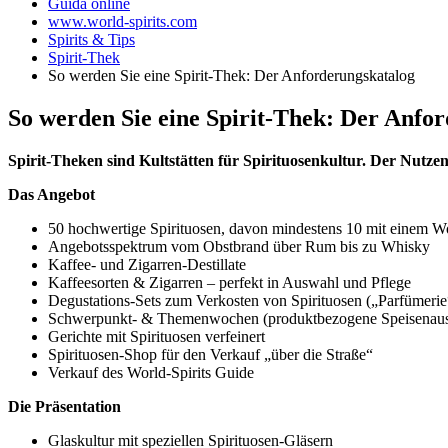
Guida online
www.world-spirits.com
Spirits & Tips
Spirit-Thek
So werden Sie eine Spirit-Thek: Der Anforderungskatalog
So werden Sie eine Spirit-Thek: Der Anfo
Spirit-Theken sind Kultstätten für Spirituosenkultur. Der Nutz
Das Angebot
50 hochwertige Spirituosen, davon mindestens 10 mit einem Wo
Angebotsspektrum vom Obstbrand über Rum bis zu Whisky
Kaffee- und Zigarren-Destillate
Kaffeesorten & Zigarren – perfekt in Auswahl und Pflege
Degustations-Sets zum Verkosten von Spirituosen („Parfümerie
Schwerpunkt- & Themenwochen (produktbezogene Speisenauswah
Gerichte mit Spirituosen verfeinert
Spirituosen-Shop für den Verkauf „über die Straße“
Verkauf des World-Spirits Guide
Die Präsentation
Glaskultur mit speziellen Spirituosen-Gläsern