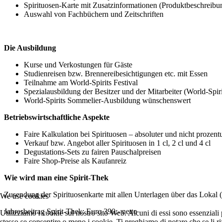
Spirituosen-Karte mit Zusatzinformationen (Produktbeschreibung
Auswahl von Fachbüchern und Zeitschriften
Die Ausbildung
Kurse und Verkostungen für Gäste
Studienreisen bzw. Brennereibesichtigungen etc. mit Essen
Teilnahme am World-Spirits Festival
Spezialausbildung der Besitzer und der Mitarbeiter (World-Spi
World-Spirits Sommelier-Ausbildung wünschenswert
Betriebswirtschaftliche Aspekte
Faire Kalkulation bei Spirituosen – absoluter und nicht prozen
Verkauf bzw. Angebot aller Spirituosen in 1 cl, 2 cl und 4 cl
Degustations-Sets zu fairen Pauschalpreisen
Faire Shop-Preise als Kaufanreiz
Wie wird man eine Spirit-Thek
Zusendung der Spirituosenkarte mit allen Unterlagen über das Lokal (B
We use cookies
Jahresbeitrag Spirit-Thek: Euro 390,- netto
Utilizziamo i cookie sul nostro sito Web. Alcuni di essi sono essenziali p
stesso se consentire o meno i cookie. Ti preghiamo di notare che se li rifiu