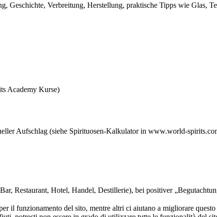
, Geschichte, Verbreitung, Herstellung, praktische Tipps wie Glas, Tem
rits Academy Kurse)
tueller Aufschlag (siehe Spirituosen-Kalkulator in www.world-spirits.co
ar, Restaurant, Hotel, Handel, Destillerie), bei positiver „Begutachtu
er il funzionamento del sito, mentre altri ci aiutano a migliorare questo 
ti, potresti non essere in grado di utilizzare tutte le funzionalità del sit