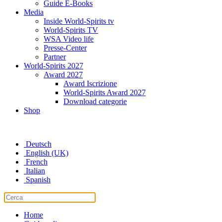
Guide E-Books
Media
Inside World-Spirits tv
World-Spirits TV
WSA Video life
Presse-Center
Partner
World-Spirits 2027
Award 2027
Award Iscrizione
World-Spirits Award 2027
Download categorie
Shop
Deutsch
English (UK)
French
Italian
Spanish
Home