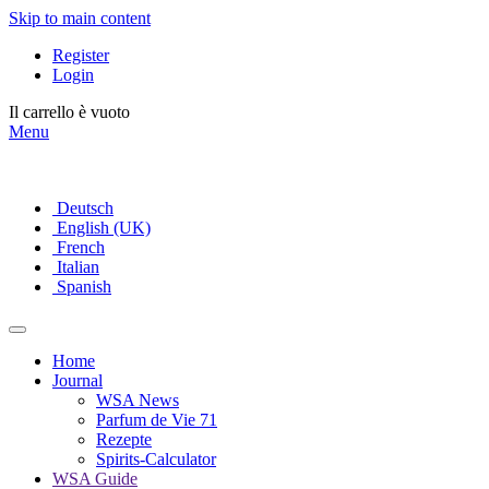
Skip to main content
Register
Login
Il carrello è vuoto
Menu
Deutsch
English (UK)
French
Italian
Spanish
Home
Journal
WSA News
Parfum de Vie 71
Rezepte
Spirits-Calculator
WSA Guide