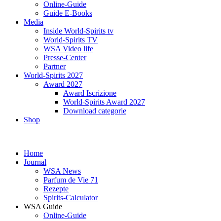
Online-Guide
Guide E-Books
Media
Inside World-Spirits tv
World-Spirits TV
WSA Video life
Presse-Center
Partner
World-Spirits 2027
Award 2027
Award Iscrizione
World-Spirits Award 2027
Download categorie
Shop
Home
Journal
WSA News
Parfum de Vie 71
Rezepte
Spirits-Calculator
WSA Guide
Online-Guide