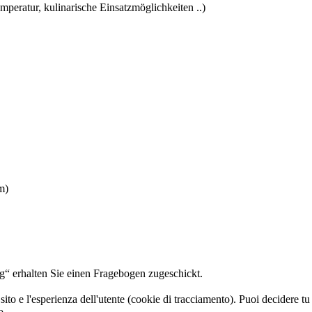
peratur, kulinarische Einsatzmöglichkeiten ..)
m)
ng“ erhalten Sie einen Fragebogen zugeschickt.
sito e l'esperienza dell'utente (cookie di tracciamento). Puoi decidere tu
o.