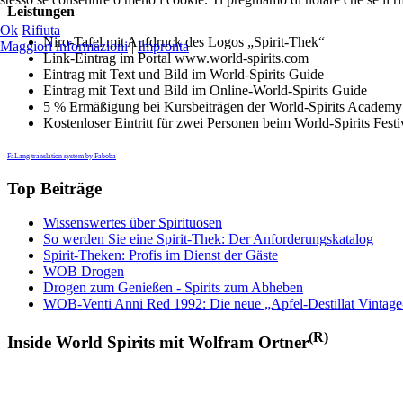
Leistungen
Ok
Rifiuta
Niro-Tafel mit Aufdruck des Logos „Spirit-Thek“
Maggiori informazioni
|
Impronta
Link-Eintrag im Portal www.world-spirits.com
Eintrag mit Text und Bild im World-Spirits Guide
Eintrag mit Text und Bild im Online-World-Spirits Guide
5 % Ermäßigung bei Kursbeiträgen der World-Spirits Academy
Kostenloser Eintritt für zwei Personen beim World-Spirits Fest
FaLang translation system by Faboba
Top Beiträge
Wissenswertes über Spirituosen
So werden Sie eine Spirit-Thek: Der Anforderungskatalog
Spirit-Theken: Profis im Dienst der Gäste
WOB Drogen
Drogen zum Genießen - Spirits zum Abheben
WOB-Venti Anni Red 1992: Die neue „Apfel-Destillat Vintage
(R)
Inside World Spirits mit Wolfram Ortner