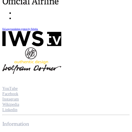
FaLang translation system by Faboba
YouTube
Facebook
Instagram
Wikipedia
Linkedin
Information