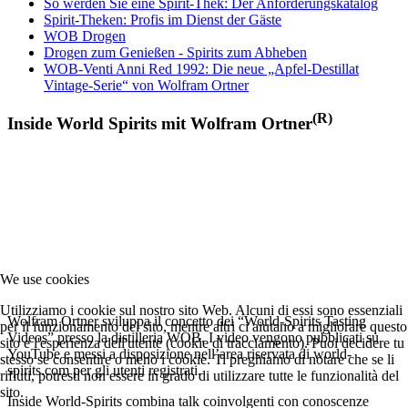
So werden Sie eine Spirit-Thek: Der Anforderungskatalog
Spirit-Theken: Profis im Dienst der Gäste
WOB Drogen
Drogen zum Genießen - Spirits zum Abheben
WOB-Venti Anni Red 1992: Die neue „Apfel-Destillat
Vintage-Serie“ von Wolfram Ortner
(R)
Inside World Spirits mit Wolfram Ortner
We use cookies
Utilizziamo i cookie sul nostro sito Web. Alcuni di essi sono essenziali
Wolfram Ortner sviluppa il concetto dei “World-Spirits Tasting
per il funzionamento del sito, mentre altri ci aiutano a migliorare questo
Videos” presso la distilleria WOB. I video vengono pubblicati su
sito e l'esperienza dell'utente (cookie di tracciamento). Puoi decidere tu
YouTube e messi a disposizione nell’area riservata di world-
stesso se consentire o meno i cookie. Ti preghiamo di notare che se li
spirits.com per gli utenti registrati.
rifiuti, potresti non essere in grado di utilizzare tutte le funzionalità del
sito.
Inside World-Spirits combina talk coinvolgenti con conoscenze