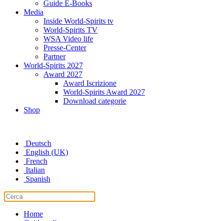
Guide E-Books
Media
Inside World-Spirits tv
World-Spirits TV
WSA Video life
Presse-Center
Partner
World-Spirits 2027
Award 2027
Award Iscrizione
World-Spirits Award 2027
Download categorie
Shop
Deutsch
English (UK)
French
Italian
Spanish
Home