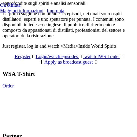
approfondite sugli spiriti e analisi sensoriali.
Ok
Rifiuta
Maggiori informazioni
|
Impronta
La prima stagione comprende 15 episodi, nei quali sono ospiti
distillatori, esperti e uno spettatore per puntata. I contenuti sono
disponibili in tedesco e inglese. Il pubblico di riferimento è
composto da appassionati di distillati, professionisti del settore e
operatori della ristorazione.
Just register, log in and watch >Media>Inside World Spirits
Register
I
Login/watch episodes
I
watch IWS Trailer
I
I
Apply as broadcast guest
I
WSA T-Shirt
Order
Partner