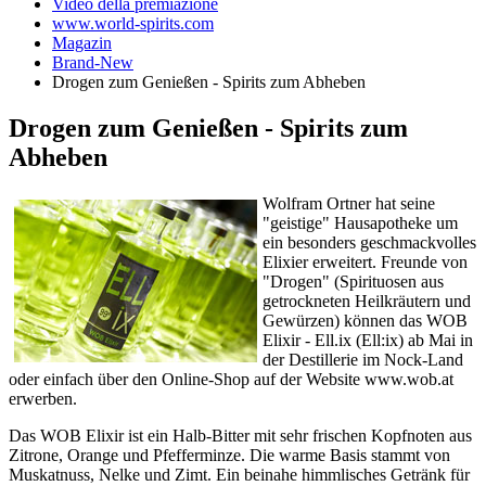
Video della premiazione
www.world-spirits.com
Magazin
Brand-New
Drogen zum Genießen - Spirits zum Abheben
Drogen zum Genießen - Spirits zum
Abheben
Wolfram Ortner hat seine
"geistige" Hausapotheke um
ein besonders geschmackvolles
Elixier erweitert. Freunde von
"Drogen" (Spirituosen aus
getrockneten Heilkräutern und
Gewürzen) können das WOB
Elixir - Ell.ix (Ell:ix) ab Mai in
der Destillerie im Nock-Land
oder einfach über den Online-Shop auf der Website www.wob.at
erwerben.
Das WOB Elixir ist ein Halb-Bitter mit sehr frischen Kopfnoten aus
Zitrone, Orange und Pfefferminze. Die warme Basis stammt von
Muskatnuss, Nelke und Zimt. Ein beinahe himmlisches Getränk für