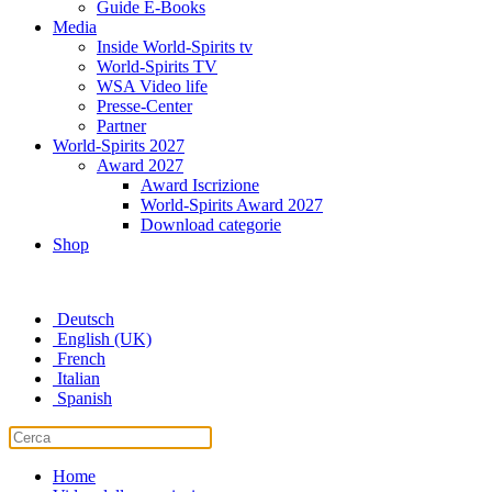
Guide E-Books
Media
Inside World-Spirits tv
World-Spirits TV
WSA Video life
Presse-Center
Partner
World-Spirits 2027
Award 2027
Award Iscrizione
World-Spirits Award 2027
Download categorie
Shop
Deutsch
English (UK)
French
Italian
Spanish
Home