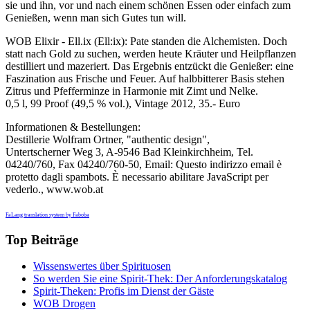
sie und ihn, vor und nach einem schönen Essen oder einfach zum
Genießen, wenn man sich Gutes tun will.
WOB Elixir - Ell.ix (Ell:ix): Pate standen die Alchemisten. Doch
statt nach Gold zu suchen, werden heute Kräuter und Heilpflanzen
destilliert und mazeriert. Das Ergebnis entzückt die Genießer: eine
Faszination aus Frische und Feuer. Auf halbbitterer Basis stehen
Zitrus und Pfefferminze in Harmonie mit Zimt und Nelke.
0,5 l, 99 Proof (49,5 % vol.), Vintage 2012, 35.- Euro
Informationen & Bestellungen:
Destillerie Wolfram Ortner, "authentic design",
Untertscherner Weg 3, A-9546 Bad Kleinkirchheim, Tel.
04240/760, Fax 04240/760-50, Email:
Questo indirizzo email è
protetto dagli spambots. È necessario abilitare JavaScript per
vederlo.
, www.wob.at
FaLang translation system by Faboba
Top Beiträge
Wissenswertes über Spirituosen
So werden Sie eine Spirit-Thek: Der Anforderungskatalog
Spirit-Theken: Profis im Dienst der Gäste
WOB Drogen