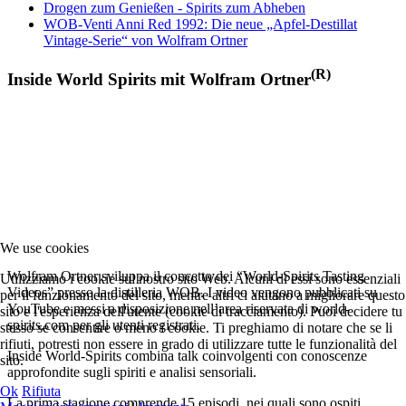
Drogen zum Genießen - Spirits zum Abheben
WOB-Venti Anni Red 1992: Die neue „Apfel-Destillat
Vintage-Serie“ von Wolfram Ortner
(R)
Inside World Spirits mit Wolfram Ortner
We use cookies
Wolfram Ortner sviluppa il concetto dei “World-Spirits Tasting
Utilizziamo i cookie sul nostro sito Web. Alcuni di essi sono essenziali
Videos” presso la distilleria WOB. I video vengono pubblicati su
per il funzionamento del sito, mentre altri ci aiutano a migliorare questo
YouTube e messi a disposizione nell’area riservata di world-
sito e l'esperienza dell'utente (cookie di tracciamento). Puoi decidere tu
spirits.com per gli utenti registrati.
stesso se consentire o meno i cookie. Ti preghiamo di notare che se li
rifiuti, potresti non essere in grado di utilizzare tutte le funzionalità del
Inside World-Spirits combina talk coinvolgenti con conoscenze
sito.
approfondite sugli spiriti e analisi sensoriali.
Ok
Rifiuta
La prima stagione comprende 15 episodi, nei quali sono ospiti