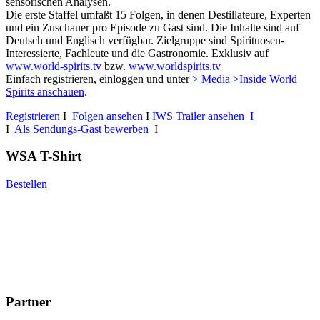
sensorischen Analysen.
Die erste Staffel umfaßt 15 Folgen, in denen Destillateure, Experten
und ein Zuschauer pro Episode zu Gast sind. Die Inhalte sind auf
Deutsch und Englisch verfügbar. Zielgruppe sind Spirituosen-
Interessierte, Fachleute und die Gastronomie. Exklusiv auf
www.world-spirits.tv
bzw.
www.worldspirits.tv
Einfach registrieren, einloggen und unter
> Media >Inside World
Spirits anschauen
.
Registrieren
I
Folgen ansehen
I
IWS Trailer ansehen I
I
Als Sendungs-Gast bewerben
I
WSA T-Shirt
Bestellen
Partner