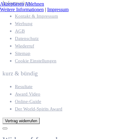
Information
Akzeptieren
Ablehnen
Weitere Informationen
|
Impressum
Kontakt & Impressum
Werbung
AGB
Datenschutz
Wiederruf
Sitemap
Cookie Einstellungen
kurz & bündig
Resultate
Award Video
Online-Guide
Der World-Spirits Award
Vertrag widerrufen