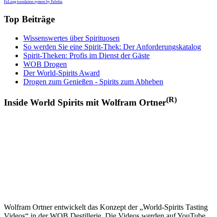
FaLang translation system by Faboba
Top Beiträge
Wissenswertes über Spirituosen
So werden Sie eine Spirit-Thek: Der Anforderungskatalog
Spirit-Theken: Profis im Dienst der Gäste
WOB Drogen
Der World-Spirits Award
Drogen zum Genießen - Spirits zum Abheben
(R)
Inside World Spirits mit Wolfram Ortner
Wolfram Ortner entwickelt das Konzept der „World-Spirits Tasting
Videos“ in der WOB Destillerie. Die Videos werden auf YouTube