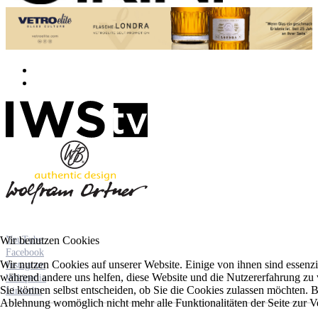
Wir benutzen Cookies
YouTube
Facebook
Wir nutzen Cookies auf unserer Website. Einige von ihnen sind essenzie
Instagram
während andere uns helfen, diese Website und die Nutzererfahrung zu 
Wikipedia
Sie können selbst entscheiden, ob Sie die Cookies zulassen möchten. Bi
Linkedin
Ablehnung womöglich nicht mehr alle Funktionalitäten der Seite zur V