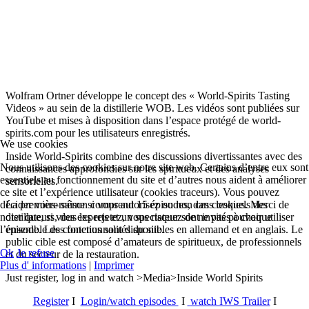
Wolfram Ortner développe le concept des « World-Spirits Tasting
Videos » au sein de la distillerie WOB. Les vidéos sont publiées sur
YouTube et mises à disposition dans l’espace protégé de world-
spirits.com pour les utilisateurs enregistrés.
We use cookies
Inside World-Spirits combine des discussions divertissantes avec des
Nous utilisons des cookies sur notre site web. Certains d’entre eux sont
connaissances approfondies sur les spiritueux et des analyses
essentiels au fonctionnement du site et d’autres nous aident à améliorer
sensorielles.
ce site et l’expérience utilisateur (cookies traceurs). Vous pouvez
décider vous-même si vous autorisez ou non ces cookies. Merci de
La première saison comprend 15 épisodes, dans lesquels des
noter que, si vous les rejetez, vous risquez de ne pas pouvoir utiliser
distillateurs, des experts et un spectateur sont invités à chaque
l’ensemble des fonctionnalités du site.
épisode. Les contenus sont disponibles en allemand et en anglais. Le
public cible est composé d’amateurs de spiritueux, de professionnels
Ok
Je refuse
et du secteur de la restauration.
Plus d' informations
|
Imprimer
Just register, log in and watch >Media>Inside World Spirits
Register
I
Login/watch episodes
I
watch IWS Trailer
I