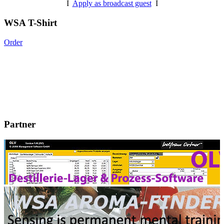
I
Apply as broadcast guest
I
WSA T-Shirt
Order
Partner