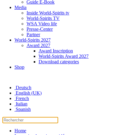
Guide E-Book
Media
Inside World-Spirits tv
World-Spirits TV
WSA Video life
Presse-Center
Partner
World-Spirits 2027
Award 2027
Award Inscription
World-Spirits Award 2027
Download categories
Shop
Deutsch
English (UK)
French
Italian
Spanish
Home