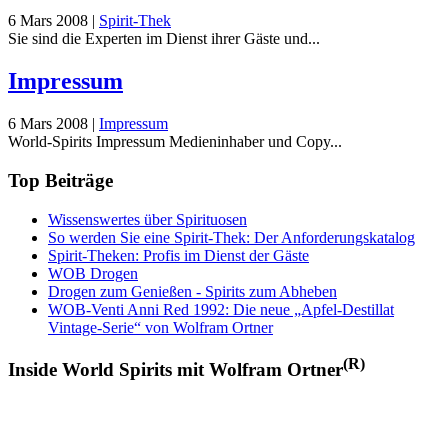
6 Mars 2008
|
Spirit-Thek
Sie sind die Experten im Dienst ihrer Gäste und...
Impressum
6 Mars 2008
|
Impressum
World-Spirits Impressum Medieninhaber und Copy...
Top Beiträge
Wissenswertes über Spirituosen
So werden Sie eine Spirit-Thek: Der Anforderungskatalog
Spirit-Theken: Profis im Dienst der Gäste
WOB Drogen
Drogen zum Genießen - Spirits zum Abheben
WOB-Venti Anni Red 1992: Die neue „Apfel-Destillat
Vintage-Serie“ von Wolfram Ortner
(R)
Inside World Spirits mit Wolfram Ortner