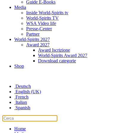
Guide E-Books
Media
Inside World-Spirits tv
World-Spirits TV
WSA Video life
Presse-Center
Partner
World-Spirits 2027
Award 2027
Award Iscrizione
World-Spirits Award 2027
Download categorie
Shop
Deutsch
English (UK)
French
Italian
Spanish
Home