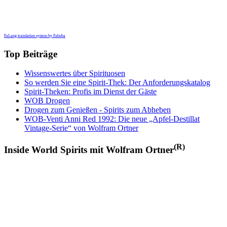
FaLang translation system by Faboba
Top Beiträge
Wissenswertes über Spirituosen
So werden Sie eine Spirit-Thek: Der Anforderungskatalog
Spirit-Theken: Profis im Dienst der Gäste
WOB Drogen
Drogen zum Genießen - Spirits zum Abheben
WOB-Venti Anni Red 1992: Die neue „Apfel-Destillat
Vintage-Serie“ von Wolfram Ortner
(R)
Inside World Spirits mit Wolfram Ortner