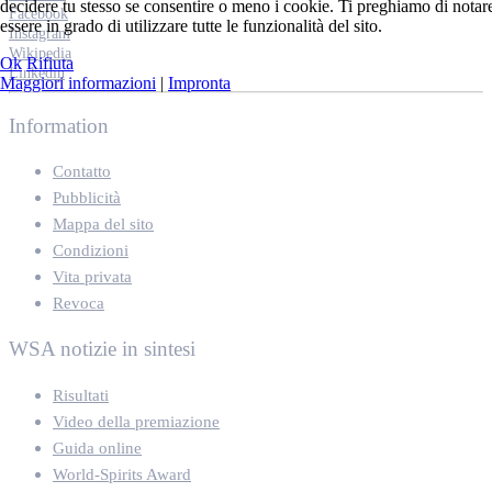
decidere tu stesso se consentire o meno i cookie. Ti preghiamo di notare c
Facebook
essere in grado di utilizzare tutte le funzionalità del sito.
Instagram
Wikipedia
Ok
Rifiuta
Linkedin
Maggiori informazioni
|
Impronta
Information
Contatto
Pubblicità
Mappa del sito
Condizioni
Vita privata
Revoca
WSA notizie in sintesi
Risultati
Video della premiazione
Guida online
World-Spirits Award