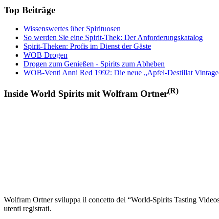
Top Beiträge
Wissenswertes über Spirituosen
So werden Sie eine Spirit-Thek: Der Anforderungskatalog
Spirit-Theken: Profis im Dienst der Gäste
WOB Drogen
Drogen zum Genießen - Spirits zum Abheben
WOB-Venti Anni Red 1992: Die neue „Apfel-Destillat Vintage
(R)
Inside World Spirits mit Wolfram Ortner
Wolfram Ortner sviluppa il concetto dei “World-Spirits Tasting Videos”
utenti registrati.