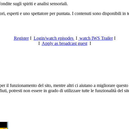
ite sugli spiriti e analisi sensoriali.
ri, esperti e uno spettatore per puntata. I contenuti sono disponibili in
Register
I
Login/watch episodes
I
watch IWS Trailer
I
I
Apply as broadcast guest
I
er il funzionamento del sito, mentre altri ci aiutano a migliorare questo 
ti, potresti non essere in grado di utilizzare tutte le funzionalità del sit