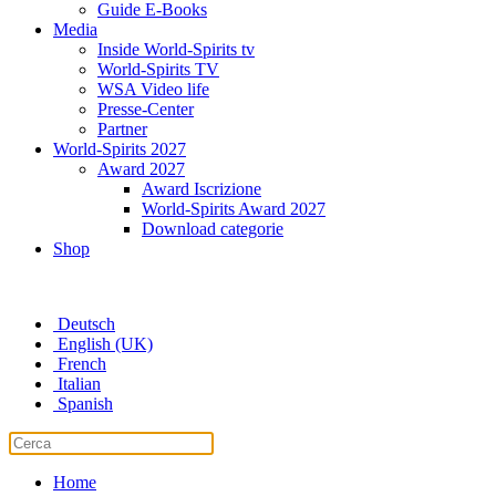
Guide E-Books
Media
Inside World-Spirits tv
World-Spirits TV
WSA Video life
Presse-Center
Partner
World-Spirits 2027
Award 2027
Award Iscrizione
World-Spirits Award 2027
Download categorie
Shop
Deutsch
English (UK)
French
Italian
Spanish
Home