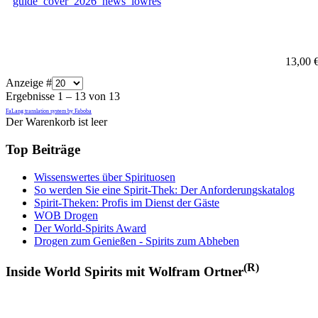
13,00 
Anzeige #
Ergebnisse 1 – 13 von 13
FaLang translation system by Faboba
Der Warenkorb ist leer
Top Beiträge
Wissenswertes über Spirituosen
So werden Sie eine Spirit-Thek: Der Anforderungskatalog
Spirit-Theken: Profis im Dienst der Gäste
WOB Drogen
Der World-Spirits Award
Drogen zum Genießen - Spirits zum Abheben
(R)
Inside World Spirits mit Wolfram Ortner