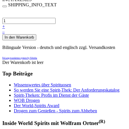
SHIPPING_INFO_TEXT
+
–
In den Warenkorb
Bilinguale Version - deutsch und englisch zzgl. Versandkosten
FaLang translation system by Faboba
Der Warenkorb ist leer
Top Beiträge
Wissenswertes über Spirituosen
So werden Sie eine Spirit-Thek: Der Anforderungskatalog
Spirit-Theken: Profis im Dienst der Gäste
WOB Drogen
Der World-Spirits Award
Drogen zum Genießen - Spirits zum Abheben
(R)
Inside World Spirits mit Wolfram Ortner