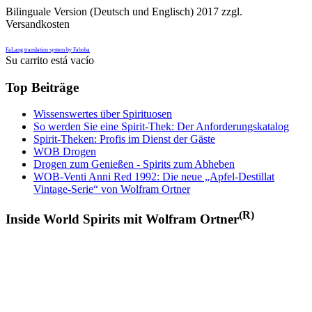
Bilinguale Version (Deutsch und Englisch) 2017 zzgl.
Versandkosten
FaLang translation system by Faboba
Su carrito está vacío
Top Beiträge
Wissenswertes über Spirituosen
So werden Sie eine Spirit-Thek: Der Anforderungskatalog
Spirit-Theken: Profis im Dienst der Gäste
WOB Drogen
Drogen zum Genießen - Spirits zum Abheben
WOB-Venti Anni Red 1992: Die neue „Apfel-Destillat
Vintage-Serie“ von Wolfram Ortner
(R)
Inside World Spirits mit Wolfram Ortner