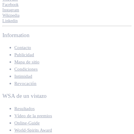
Facebook
Instagram
Wikipedia
Linkedin
Information
Contacto
Publicidad
Mapa de sitio
Condiciones
Intimidad
Revocación
WSA de un vistazo
Resultados
Vídeo de la premios
Online-Guide
World-Spirits Award