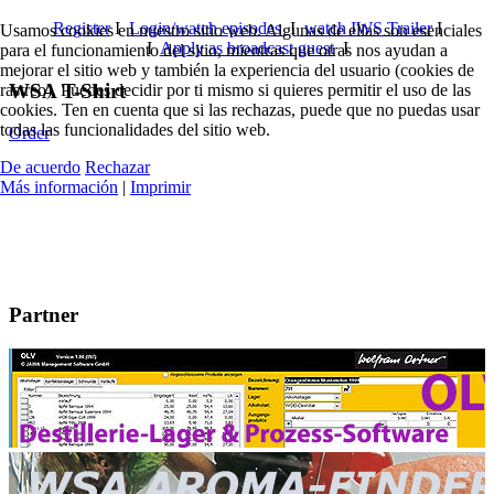
Register
I
Login/watch episodes
I
watch IWS Trailer
I
Usamos cookies en nuestro sitio web. Algunas de ellas son esenciales
I
Apply as broadcast guest
I
para el funcionamiento del sitio, mientras que otras nos ayudan a
mejorar el sitio web y también la experiencia del usuario (cookies de
WSA T-Shirt
rastreo). Puedes decidir por ti mismo si quieres permitir el uso de las
cookies. Ten en cuenta que si las rechazas, puede que no puedas usar
todas las funcionalidades del sitio web.
Order
De acuerdo
Rechazar
Más información
|
Imprimir
Partner