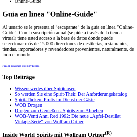
Online-Guide
Guía en línea "Online-Guide"
Al usuario se le presenta el "escaparate" de la guía en línea "Online-
Guide". Con la suscripción anual (se pide a través de la tienda
virtual) tiene usted acceso a la base de datos donde puede
seleccionar más de 15.000 direcciones de destilerías, restaurantes,
tiendas, importadores y revendedores provenientes, naturalmente, de
todo el mundo.
FaLang translation system by Faboba
Top Beiträge
Wissenswertes über Spirituosen
So werden Sie eine Spirit-Thek: Der Anforderungskatalog
Spirit-Theken: Profis im Dienst der Gäste
WOB Drogen
Drogen zum Genießen - Spirits zum Abheben
WOB-Venti Anni Red 1992: Die neue „Apfel-Destillat
Vintage-Serie“ von Wolfram Ortner
(R)
Inside World Spirits mit Wolfram Ortner