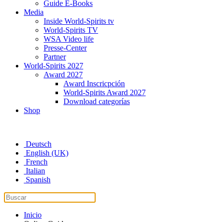
Guide E-Books
Media
Inside World-Spirits tv
World-Spirits TV
WSA Video life
Presse-Center
Partner
World-Spirits 2027
Award 2027
Award Inscricpción
World-Spirits Award 2027
Download categorías
Shop
Deutsch
English (UK)
French
Italian
Spanish
Inicio