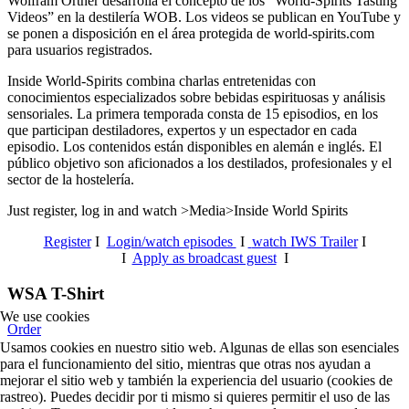
Wolfram Ortner desarrolla el concepto de los “World-Spirits Tasting
Videos” en la destilería WOB. Los videos se publican en YouTube y
se ponen a disposición en el área protegida de world-spirits.com
para usuarios registrados.
Inside World-Spirits combina charlas entretenidas con
conocimientos especializados sobre bebidas espirituosas y análisis
sensoriales.
La primera temporada consta de 15 episodios, en los
que participan destiladores, expertos y un espectador en cada
episodio. Los contenidos están disponibles en alemán e inglés. El
público objetivo son aficionados a los destilados, profesionales y el
sector de la hostelería.
Just register, log in and watch >Media>Inside World Spirits
Register
I
Login/watch episodes
I
watch IWS Trailer
I
I
Apply as broadcast guest
I
WSA T-Shirt
We use cookies
Order
Usamos cookies en nuestro sitio web. Algunas de ellas son esenciales
para el funcionamiento del sitio, mientras que otras nos ayudan a
mejorar el sitio web y también la experiencia del usuario (cookies de
rastreo). Puedes decidir por ti mismo si quieres permitir el uso de las