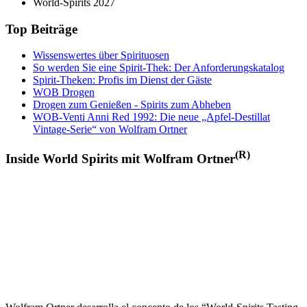
World-Spirits 2027
Top Beiträge
Wissenswertes über Spirituosen
So werden Sie eine Spirit-Thek: Der Anforderungskatalog
Spirit-Theken: Profis im Dienst der Gäste
WOB Drogen
Drogen zum Genießen - Spirits zum Abheben
WOB-Venti Anni Red 1992: Die neue „Apfel-Destillat
Vintage-Serie“ von Wolfram Ortner
(R)
Inside World Spirits mit Wolfram Ortner