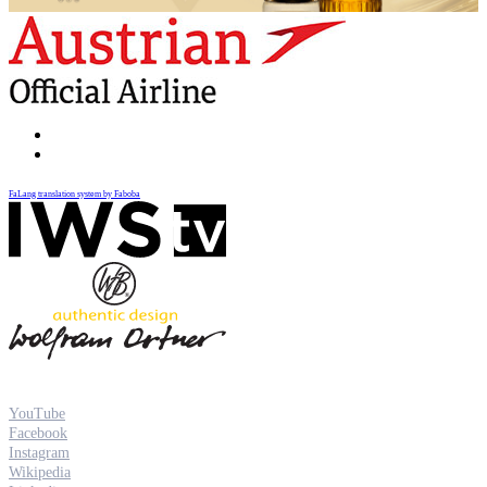
FaLang translation system by Faboba
YouTube
Facebook
Instagram
Wikipedia