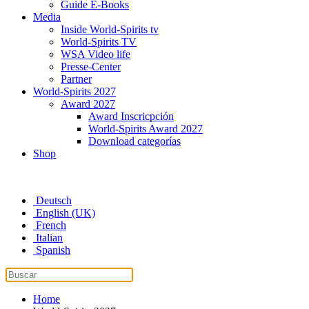
Guide E-Books
Media
Inside World-Spirits tv
World-Spirits TV
WSA Video life
Presse-Center
Partner
World-Spirits 2027
Award 2027
Award Inscricpción
World-Spirits Award 2027
Download categorías
Shop
Deutsch
English (UK)
French
Italian
Spanish
Home