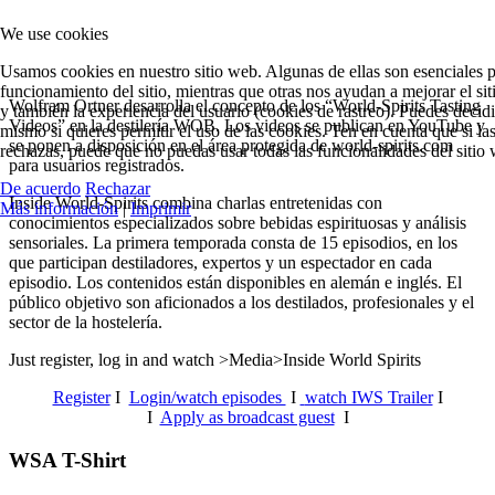
We use cookies
Usamos cookies en nuestro sitio web. Algunas de ellas son esenciales p
funcionamiento del sitio, mientras que otras nos ayudan a mejorar el si
Wolfram Ortner desarrolla el concepto de los “World-Spirits Tasting
y también la experiencia del usuario (cookies de rastreo). Puedes decidir
Videos” en la destilería WOB. Los videos se publican en YouTube y
mismo si quieres permitir el uso de las cookies. Ten en cuenta que si la
se ponen a disposición en el área protegida de world-spirits.com
rechazas, puede que no puedas usar todas las funcionalidades del sitio
para usuarios registrados.
De acuerdo
Rechazar
Inside World-Spirits combina charlas entretenidas con
Más información
|
Imprimir
conocimientos especializados sobre bebidas espirituosas y análisis
sensoriales.
La primera temporada consta de 15 episodios, en los
que participan destiladores, expertos y un espectador en cada
episodio. Los contenidos están disponibles en alemán e inglés. El
público objetivo son aficionados a los destilados, profesionales y el
sector de la hostelería.
Just register, log in and watch >Media>Inside World Spirits
Register
I
Login/watch episodes
I
watch IWS Trailer
I
I
Apply as broadcast guest
I
WSA T-Shirt