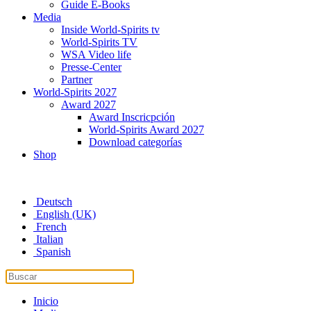
Guide E-Books
Media
Inside World-Spirits tv
World-Spirits TV
WSA Video life
Presse-Center
Partner
World-Spirits 2027
Award 2027
Award Inscricpción
World-Spirits Award 2027
Download categorías
Shop
Deutsch
English (UK)
French
Italian
Spanish
Inicio