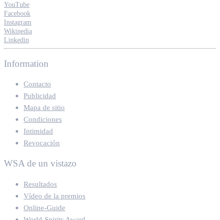
YouTube
Facebook
Instagram
Wikipedia
Linkedin
Information
Contacto
Publicidad
Mapa de sitio
Condiciones
Intimidad
Revocación
WSA de un vistazo
Resultados
Vídeo de la premios
Online-Guide
World-Spirits Award