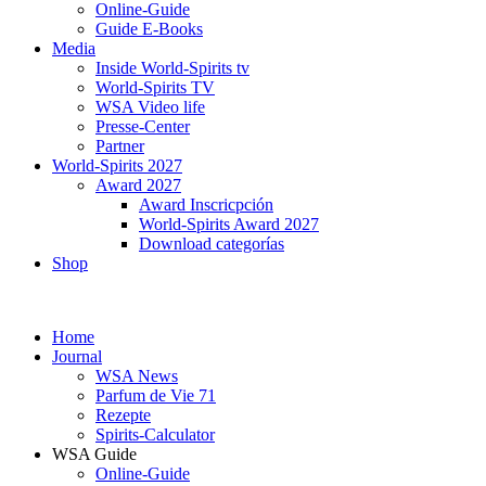
Online-Guide
Guide E-Books
Media
Inside World-Spirits tv
World-Spirits TV
WSA Video life
Presse-Center
Partner
World-Spirits 2027
Award 2027
Award Inscricpción
World-Spirits Award 2027
Download categorías
Shop
Home
Journal
WSA News
Parfum de Vie 71
Rezepte
Spirits-Calculator
WSA Guide
Online-Guide