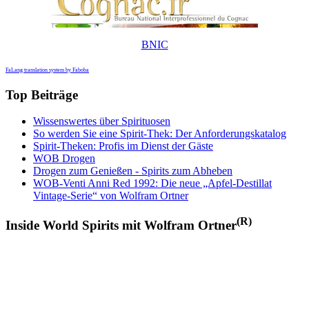
BNIC
FaLang translation system by Faboba
Top Beiträge
Wissenswertes über Spirituosen
So werden Sie eine Spirit-Thek: Der Anforderungskatalog
Spirit-Theken: Profis im Dienst der Gäste
WOB Drogen
Drogen zum Genießen - Spirits zum Abheben
WOB-Venti Anni Red 1992: Die neue „Apfel-Destillat
Vintage-Serie“ von Wolfram Ortner
(R)
Inside World Spirits mit Wolfram Ortner