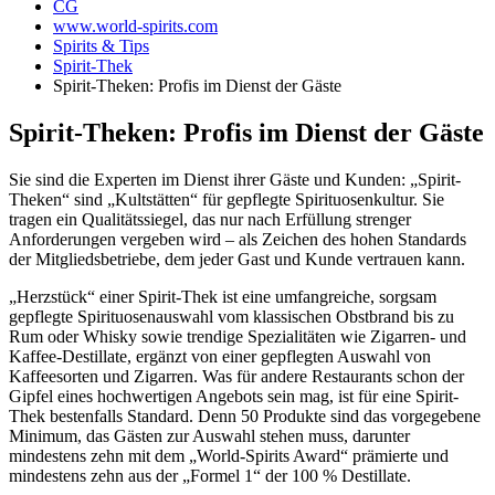
CG
www.world-spirits.com
Spirits & Tips
Spirit-Thek
Spirit-Theken: Profis im Dienst der Gäste
Spirit-Theken: Profis im Dienst der Gäste
Sie sind die Experten im Dienst ihrer Gäste und Kunden: „Spirit-
Theken“ sind „Kultstätten“ für gepflegte Spirituosenkultur. Sie
tragen ein Qualitätssiegel, das nur nach Erfüllung strenger
Anforderungen vergeben wird – als Zeichen des hohen Standards
der Mitgliedsbetriebe, dem jeder Gast und Kunde vertrauen kann.
„Herzstück“ einer Spirit-Thek ist eine umfangreiche, sorgsam
gepflegte Spirituosenauswahl vom klassischen Obstbrand bis zu
Rum oder Whisky sowie trendige Spezialitäten wie Zigarren- und
Kaffee-Destillate, ergänzt von einer gepflegten Auswahl von
Kaffeesorten und Zigarren. Was für andere Restaurants schon der
Gipfel eines hochwertigen Angebots sein mag, ist für eine Spirit-
Thek bestenfalls Standard. Denn 50 Produkte sind das vorgegebene
Minimum, das Gästen zur Auswahl stehen muss, darunter
mindestens zehn mit dem „World-Spirits Award“ prämierte und
mindestens zehn aus der „Formel 1“ der 100 % Destillate.