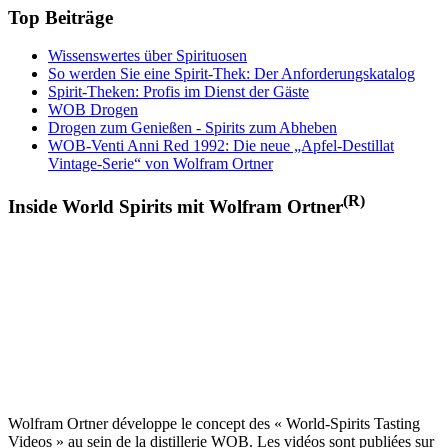
Top Beiträge
Wissenswertes über Spirituosen
So werden Sie eine Spirit-Thek: Der Anforderungskatalog
Spirit-Theken: Profis im Dienst der Gäste
WOB Drogen
Drogen zum Genießen - Spirits zum Abheben
WOB-Venti Anni Red 1992: Die neue „Apfel-Destillat
Vintage-Serie“ von Wolfram Ortner
(R)
Inside World Spirits mit Wolfram Ortner
Wolfram Ortner développe le concept des « World-Spirits Tasting
Videos » au sein de la distillerie WOB. Les vidéos sont publiées sur