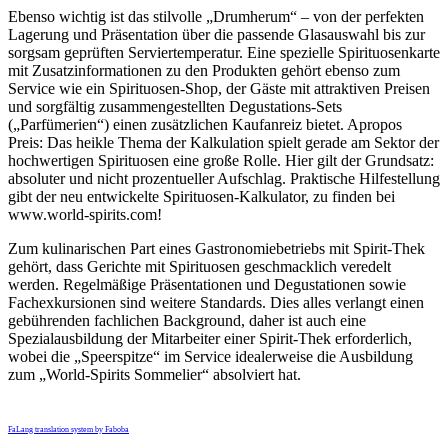
Ebenso wichtig ist das stilvolle „Drumherum“ – von der perfekten
Lagerung und Präsentation über die passende Glasauswahl bis zur
sorgsam geprüften Serviertemperatur. Eine spezielle Spirituosenkarte
mit Zusatzinformationen zu den Produkten gehört ebenso zum
Service wie ein Spirituosen-Shop, der Gäste mit attraktiven Preisen
und sorgfältig zusammengestellten Degustations-Sets
(„Parfümerien“) einen zusätzlichen Kaufanreiz bietet. Apropos
Preis: Das heikle Thema der Kalkulation spielt gerade am Sektor der
hochwertigen Spirituosen eine große Rolle. Hier gilt der Grundsatz:
absoluter und nicht prozentueller Aufschlag. Praktische Hilfestellung
gibt der neu entwickelte Spirituosen-Kalkulator, zu finden bei
www.world-spirits.com!
Zum kulinarischen Part eines Gastronomiebetriebs mit Spirit-Thek
gehört, dass Gerichte mit Spirituosen geschmacklich veredelt
werden. Regelmäßige Präsentationen und Degustationen sowie
Fachexkursionen sind weitere Standards. Dies alles verlangt einen
gebührenden fachlichen Background, daher ist auch eine
Spezialausbildung der Mitarbeiter einer Spirit-Thek erforderlich,
wobei die „Speerspitze“ im Service idealerweise die Ausbildung
zum „World-Spirits Sommelier“ absolviert hat.
FaLang translation system by Faboba