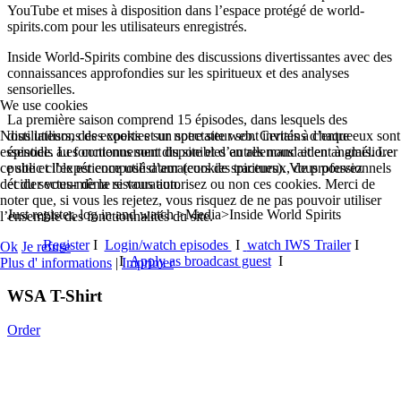
YouTube et mises à disposition dans l’espace protégé de world-
spirits.com pour les utilisateurs enregistrés.
Inside World-Spirits combine des discussions divertissantes avec des
connaissances approfondies sur les spiritueux et des analyses
sensorielles.
We use cookies
La première saison comprend 15 épisodes, dans lesquels des
distillateurs, des experts et un spectateur sont invités à chaque
Nous utilisons des cookies sur notre site web. Certains d’entre eux sont
épisode. Les contenus sont disponibles en allemand et en anglais. Le
essentiels au fonctionnement du site et d’autres nous aident à améliorer
public cible est composé d’amateurs de spiritueux, de professionnels
ce site et l’expérience utilisateur (cookies traceurs). Vous pouvez
et du secteur de la restauration.
décider vous-même si vous autorisez ou non ces cookies. Merci de
noter que, si vous les rejetez, vous risquez de ne pas pouvoir utiliser
Just register, log in and watch >Media>Inside World Spirits
l’ensemble des fonctionnalités du site.
Register
I
Login/watch episodes
I
watch IWS Trailer
I
Ok
Je refuse
I
Apply as broadcast guest
I
Plus d' informations
|
Imprimer
WSA T-Shirt
Order