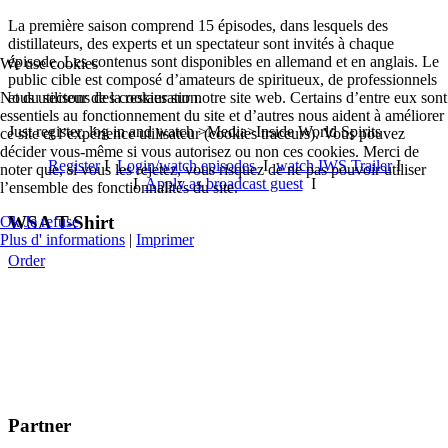
La première saison comprend 15 épisodes, dans lesquels des
distillateurs, des experts et un spectateur sont invités à chaque
épisode. Les contenus sont disponibles en allemand et en anglais. Le
We use cookies
public cible est composé d’amateurs de spiritueux, de professionnels
et du secteur de la restauration.
Nous utilisons des cookies sur notre site web. Certains d’entre eux sont
essentiels au fonctionnement du site et d’autres nous aident à améliorer
Just register, log in and watch >Media>Inside World Spirits
ce site et l’expérience utilisateur (cookies traceurs). Vous pouvez
décider vous-même si vous autorisez ou non ces cookies. Merci de
Register
I
Login/watch episodes
I
watch IWS Trailer
I
noter que, si vous les rejetez, vous risquez de ne pas pouvoir utiliser
I
Apply as broadcast guest
I
l’ensemble des fonctionnalités du site.
WSA T-Shirt
Ok
Je refuse
Plus d' informations
|
Imprimer
Order
Partner