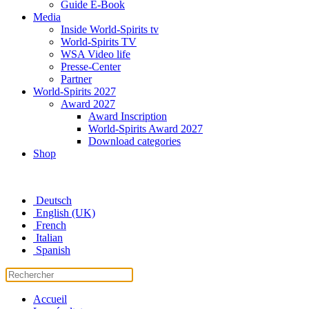
Guide E-Book
Media
Inside World-Spirits tv
World-Spirits TV
WSA Video life
Presse-Center
Partner
World-Spirits 2027
Award 2027
Award Inscription
World-Spirits Award 2027
Download categories
Shop
Deutsch
English (UK)
French
Italian
Spanish
Accueil