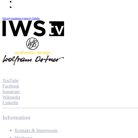
FaLang translation system by Faboba
YouTube
Facebook
Instagram
Wikipedia
Linkedin
Information
Kontakt & Impressum
Werbung