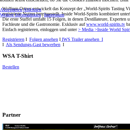
Wolfram Ortner entwickelt das Konzept der „World-Spirits Tasting Vi
Akzeptieren
Ablehnen
registrierte Nutzer bereitgestellt. Inside World-Spirits kombiniert u
Weitere Informationen
|
Impressum
Die erste Staffel umfaßt 15 Folgen, in denen Destillateure, Experten 
Fachleute und die Gastronomie. Exklusiv auf
www.world-spirits.tv
b
Einfach registrieren, einloggen und unter
> Media >Inside World Spir
Registrieren
I
Folgen ansehen
I
IWS Trailer ansehen I
I
Als Sendungs-Gast bewerben
I
WSA T-Shirt
Bestellen
Partner