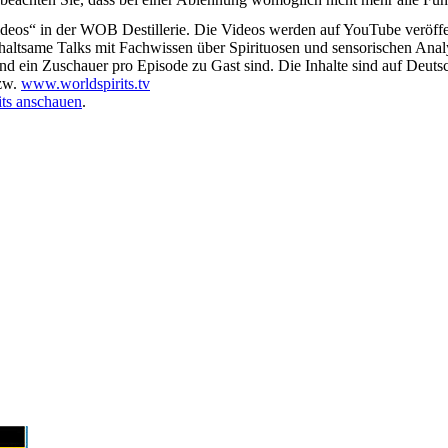
deos“ in der WOB Destillerie. Die Videos werden auf YouTube veröffen
nterhaltsame Talks mit Fachwissen über Spirituosen und sensorischen Anal
und ein Zuschauer pro Episode zu Gast sind. Die Inhalte sind auf Deutsc
zw.
www.worldspirits.tv
its anschauen
.