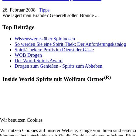
26. Februar 2008
|
Tipps
Wie lagert man Brände? Generell sollen Brände ...
Top Beiträge
Wissenswertes über Spirituosen
So werden Sie eine Spirit-Thek: Der Anforderungskatalog
Spirit-Theken: Profis im Dienst der Gäste
WOB Drogen
Der World-Spirits Award
Drogen zum Genießen - Spirits zum Abheben
(R)
Inside World Spirits mit Wolfram Ortner
Wir benutzen Cookies
Wir nutzen Cookies auf unserer Website. Einige von ihnen sind essenzi
können selbst entscheiden, ob Sie die Cookies zulassen möchten. Bitte