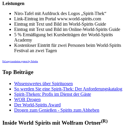
Leistungen
Niro-Tafel mit Aufdruck des Logos „Spirit-Thek“
Link-Eintrag im Portal www.world-spirits.com
Eintrag mit Text und Bild im World-Spirits Guide
Eintrag mit Text und Bild im Online-World-Spirits Guide
5 % Ermäßigung bei Kursbeiträgen der World-Spirits
Academy
Kostenloser Eintritt für zwei Personen beim World-Spirits
Festival an zwei Tagen
FaLang translation system by Faboba
Top Beiträge
Wissenswertes über Spirituosen
So werden Sie eine Spirit-Thek: Der Anforderungskatalog
Spirit-Theken: Profis im Dienst der Gäste
WOB Drogen
Der World-Spirits Award
Drogen zum Genießen - Spirits zum Abheben
(R)
Inside World Spirits mit Wolfram Ortner