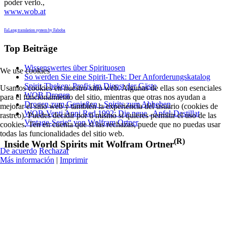
poder verlo.
,
www.wob.at
FaLang translation system by Faboba
Top Beiträge
Wissenswertes über Spirituosen
We use cookies
So werden Sie eine Spirit-Thek: Der Anforderungskatalog
Spirit-Theken: Profis im Dienst der Gäste
Usamos cookies en nuestro sitio web. Algunas de ellas son esenciales
WOB Drogen
para el funcionamiento del sitio, mientras que otras nos ayudan a
Drogen zum Genießen - Spirits zum Abheben
mejorar el sitio web y también la experiencia del usuario (cookies de
WOB-Venti Anni Red 1992: Die neue „Apfel-Destillat
rastreo). Puedes decidir por ti mismo si quieres permitir el uso de las
Vintage-Serie“ von Wolfram Ortner
cookies. Ten en cuenta que si las rechazas, puede que no puedas usar
todas las funcionalidades del sitio web.
(R)
Inside World Spirits mit Wolfram Ortner
De acuerdo
Rechazar
Más información
|
Imprimir