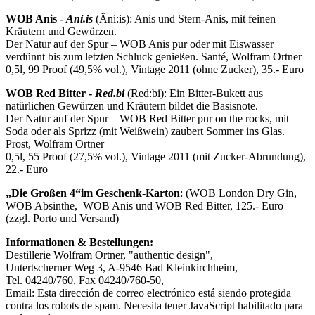
WOB Anis -
Ani.is
(Äni:is): Anis und Stern-Anis, mit feinen
Kräutern und Gewürzen.
Der Natur auf der Spur – WOB Anis pur oder mit Eiswasser
verdünnt bis zum letzten Schluck genießen. Santé, Wolfram Ortner
0,5l, 99 Proof (49,5% vol.), Vintage 2011 (ohne Zucker), 35.- Euro
WOB Red Bitter -
Red.bi
(Red:bi): Ein Bitter-Bukett aus
natürlichen Gewürzen und Kräutern bildet die Basisnote.
Der Natur auf der Spur – WOB Red Bitter pur on the rocks, mit
Soda oder als Sprizz (mit Weißwein) zaubert Sommer ins Glas.
Prost, Wolfram Ortner
0,5l, 55 Proof (27,5% vol.), Vintage 2011 (mit Zucker-Abrundung),
22.- Euro
„Die Großen 4“
im Geschenk-Karton
: (WOB London Dry Gin,
WOB Absinthe, WOB Anis und WOB Red Bitter, 125.- Euro
(zzgl. Porto und Versand)
Informationen & Bestellungen:
Destillerie Wolfram Ortner, "authentic design",
Untertscherner Weg 3, A-9546 Bad Kleinkirchheim,
Tel. 04240/760, Fax 04240/760-50,
Email:
Esta dirección de correo electrónico está siendo protegida
contra los robots de spam. Necesita tener JavaScript habilitado para