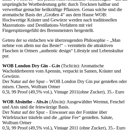
ursprüngliche Wortbedeutung geht: durch Trocknen haltbar und
verwertbar gemachte heilkräftige Pflanzen. Genau solche sind die
aromatische Basis der „Großen 4“ aus dem Hause WOB:
Hochwertige Kräuter und Gewürze werden nach traditionellen
Mazerations- und Destillations-Verfahren mit viel
Fingerspitzengefühl des Brennmeisters hergestellt.
Getreu der so einfachen wie überzeugenden Philosophie – „Man
nehme von allem nur das Beste!“ – vermitteln die attraktiven
Flaschen in Ortners „authentic design“ Lifestyle und Lebenskultur
pur.
WOB London Dry Gin -
G.in
(Tschi:in): Aromatische
Wacholderbeeren vom Apennin, verpackt in Samen, Kräuter und
Gewürze.
Der Natur auf der Spur – WOB London Dry Gin pur genießen oder
mixen. Cheers, Wolfram Ortner
0,5l, 99 Proof (49,5% vol.), Vintage 2011(ohne Zucker), 35.- Euro
WOB Absinthe -
Abs.in
(Äbs:in): Ausgewählter Wermut, Fenchel
und Anis sind die feinwürzige Basis.
Der Natur auf der Spur – Eiswasser aus der Fontäne über
Würfelzucker träufeln und die „grüne Fee“ genießen. Salute,
Wolfram Ortner
0,5l, 99 Proof (49,5% vol.), Vintage 2011 (ohne Zucker), 35.- Euro