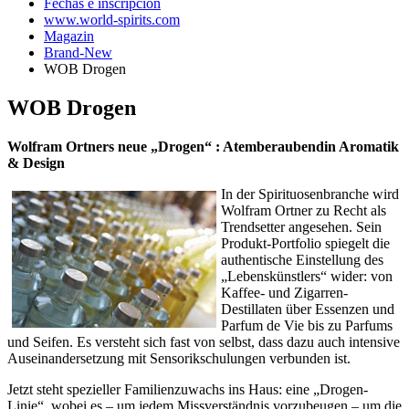
Fechas e inscripción
www.world-spirits.com
Magazin
Brand-New
WOB Drogen
WOB Drogen
Wolfram Ortners neue „Drogen“ : Atemberaubendin Aromatik
& Design
In der Spirituosenbranche wird
Wolfram Ortner zu Recht als
Trendsetter angesehen. Sein
Produkt-Portfolio spiegelt die
authentische Einstellung des
„Lebenskünstlers“ wider: von
Kaffee- und Zigarren-
Destillaten über Essenzen und
Parfum de Vie bis zu Parfums
und Seifen. Es versteht sich fast von selbst, dass dazu auch intensive
Auseinandersetzung mit Sensorikschulungen verbunden ist.
Jetzt steht spezieller Familienzuwachs ins Haus: eine „Drogen-
Linie“, wobei es – um jedem Missverständnis vorzubeugen – um die