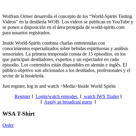
Wolfram Ortner desarrolla el concepto de los “World-Spirits Tasting
Videos” en la destilería WOB. Los videos se publican en YouTube y
se ponen a disposición en el área protegida de world-spirits.com
para usuarios registrados.
Inside World-Spirits combina charlas entretenidas con
conocimientos especializados sobre bebidas espirituosas y análisis
sensoriales.
La primera temporada consta de 15 episodios, en los
que participan destiladores, expertos y un espectador en cada
episodio. Los contenidos están disponibles en alemán e inglés. El
público objetivo son aficionados a los destilados, profesionales y el
sector de la hostelería.
Just register, log in and watch >Media>Inside World Spirits
Register
I
Login/watch episodes
I
watch IWS Trailer
I
I
Apply as broadcast guest
I
WSA T-Shirt
Order