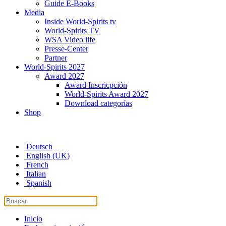
Guide E-Books
Media
Inside World-Spirits tv
World-Spirits TV
WSA Video life
Presse-Center
Partner
World-Spirits 2027
Award 2027
Award Inscricpción
World-Spirits Award 2027
Download categorías
Shop
Deutsch
English (UK)
French
Italian
Spanish
Inicio