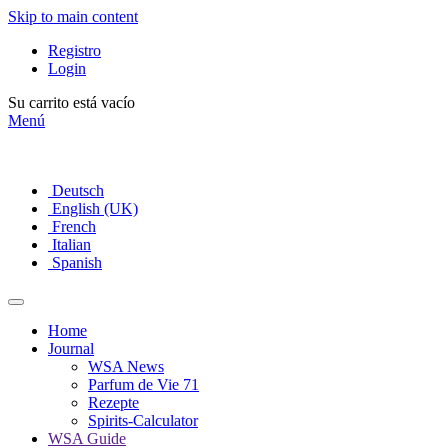
Skip to main content
Registro
Login
Su carrito está vacío
Menú
Deutsch
English (UK)
French
Italian
Spanish
Home
Journal
WSA News
Parfum de Vie 71
Rezepte
Spirits-Calculator
WSA Guide