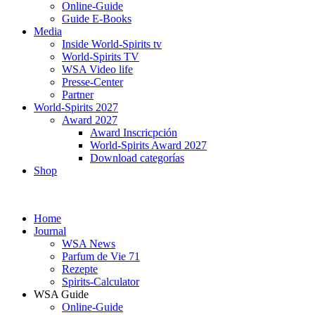
Online-Guide
Guide E-Books
Media
Inside World-Spirits tv
World-Spirits TV
WSA Video life
Presse-Center
Partner
World-Spirits 2027
Award 2027
Award Inscricpción
World-Spirits Award 2027
Download categorías
Shop
Home
Journal
WSA News
Parfum de Vie 71
Rezepte
Spirits-Calculator
WSA Guide
Online-Guide