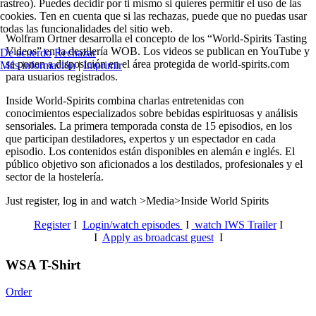
rastreo). Puedes decidir por ti mismo si quieres permitir el uso de las
cookies. Ten en cuenta que si las rechazas, puede que no puedas usar
todas las funcionalidades del sitio web.
Wolfram Ortner desarrolla el concepto de los “World-Spirits Tasting
Videos” en la destilería WOB. Los videos se publican en YouTube y
De acuerdo
Rechazar
se ponen a disposición en el área protegida de world-spirits.com
Más información
|
Imprimir
para usuarios registrados.
Inside World-Spirits combina charlas entretenidas con
conocimientos especializados sobre bebidas espirituosas y análisis
sensoriales.
La primera temporada consta de 15 episodios, en los
que participan destiladores, expertos y un espectador en cada
episodio. Los contenidos están disponibles en alemán e inglés. El
público objetivo son aficionados a los destilados, profesionales y el
sector de la hostelería.
Just register, log in and watch >Media>Inside World Spirits
Register
I
Login/watch episodes
I
watch IWS Trailer
I
I
Apply as broadcast guest
I
WSA T-Shirt
Order