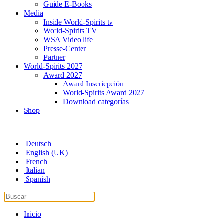
Guide E-Books
Media
Inside World-Spirits tv
World-Spirits TV
WSA Video life
Presse-Center
Partner
World-Spirits 2027
Award 2027
Award Inscricpción
World-Spirits Award 2027
Download categorías
Shop
Deutsch
English (UK)
French
Italian
Spanish
Inicio