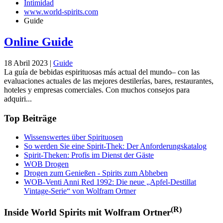
Intimidad
www.world-spirits.com
Guide
Online Guide
18 Abril 2023
|
Guide
La guía de bebidas espirituosas más actual del mundo– con las
evaluaciones actuales de las mejores destilerías, bares, restaurantes,
hoteles y empresas comerciales. Con muchos consejos para
adquiri...
Top Beiträge
Wissenswertes über Spirituosen
So werden Sie eine Spirit-Thek: Der Anforderungskatalog
Spirit-Theken: Profis im Dienst der Gäste
WOB Drogen
Drogen zum Genießen - Spirits zum Abheben
WOB-Venti Anni Red 1992: Die neue „Apfel-Destillat
Vintage-Serie“ von Wolfram Ortner
(R)
Inside World Spirits mit Wolfram Ortner