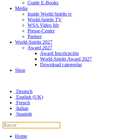
Guide E-Books
Media
Inside World-Spirits tv
World-Spirits TV
WSA Video life
Presse-Center
Partner
World-Spirits 2027
Award 2027
Award Inscricpción
World-Spirits Award 2027
Download categorías
Shop
Deutsch
English (UK)
French
Italian
Spanish
Home