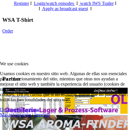
Register
I
Login/watch episodes
I
watch IWS Trailer
I
I
Apply as broadcast guest
I
WSA T-Shirt
Order
We use cookies
Usamos cookies en nuestro sitio web. Algunas de ellas son esenciales
Partner
para el funcionamiento del sitio, mientras que otras nos ayudan a
mejorar el sitio web y también la experiencia del usuario (cookies de
rastreo). Puedes decidir por ti mismo si quieres permitir el uso de las
cookies. Ten en cuenta que si las rechazas, puede que no puedas usar
todas las funcionalidades del sitio web.
De acuerdo
Rechazar
Más información
|
Imprimir