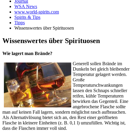
Journal
WSA News
www.world-spirits.com
Spirits & Tips
Tipps
Wissenswertes über Spirituosen
Wissenswertes über Spirituosen
Wie lagert man Brände?
Generell sollen Brände im
Dunkeln bei gleich bleibender
Temperatur gelagert werden.
Große
Temperaturschwankungen
lassen den Schnaps schneller
reifen, kühle Temperaturen
bewirken das Gegenteil. Eine
angebrochene Flasche sollte
man auf keinen Fall lagern, sondern möglichst rasch aufbrauchen.
Als Alternativlösung bietet sich an, den Rest einer geöffneten
Flasche in kleinere Einheiten (z. B. 0,1 l) umzufüllen. Wichtig ist,
dass die Flaschen immer voll sind.