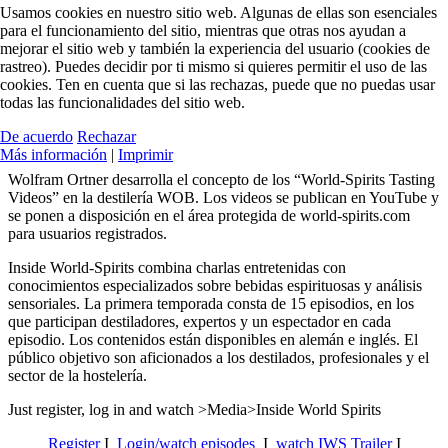
Usamos cookies en nuestro sitio web. Algunas de ellas son esenciales
para el funcionamiento del sitio, mientras que otras nos ayudan a
mejorar el sitio web y también la experiencia del usuario (cookies de
rastreo). Puedes decidir por ti mismo si quieres permitir el uso de las
cookies. Ten en cuenta que si las rechazas, puede que no puedas usar
todas las funcionalidades del sitio web.
De acuerdo
Rechazar
Más información
|
Imprimir
Wolfram Ortner desarrolla el concepto de los “World-Spirits Tasting
Videos” en la destilería WOB. Los videos se publican en YouTube y
se ponen a disposición en el área protegida de world-spirits.com
para usuarios registrados.
Inside World-Spirits combina charlas entretenidas con
conocimientos especializados sobre bebidas espirituosas y análisis
sensoriales.
La primera temporada consta de 15 episodios, en los
que participan destiladores, expertos y un espectador en cada
episodio. Los contenidos están disponibles en alemán e inglés. El
público objetivo son aficionados a los destilados, profesionales y el
sector de la hostelería.
Just register, log in and watch >Media>Inside World Spirits
Register
I
Login/watch episodes
I
watch IWS Trailer
I