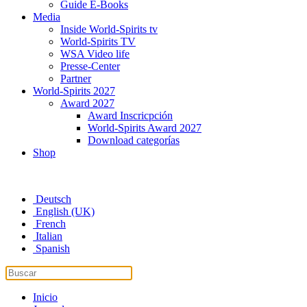
Guide E-Books
Media
Inside World-Spirits tv
World-Spirits TV
WSA Video life
Presse-Center
Partner
World-Spirits 2027
Award 2027
Award Inscricpción
World-Spirits Award 2027
Download categorías
Shop
Deutsch
English (UK)
French
Italian
Spanish
Inicio