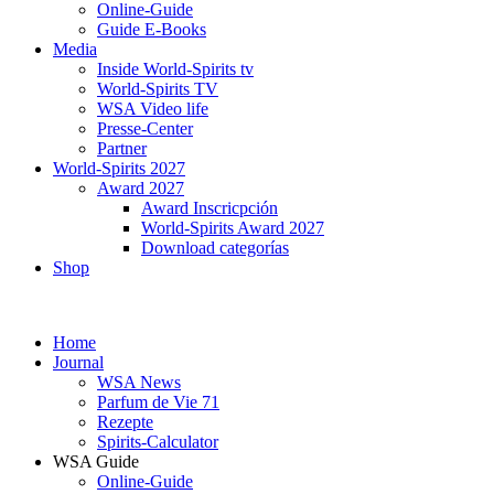
Online-Guide
Guide E-Books
Media
Inside World-Spirits tv
World-Spirits TV
WSA Video life
Presse-Center
Partner
World-Spirits 2027
Award 2027
Award Inscricpción
World-Spirits Award 2027
Download categorías
Shop
Home
Journal
WSA News
Parfum de Vie 71
Rezepte
Spirits-Calculator
WSA Guide
Online-Guide