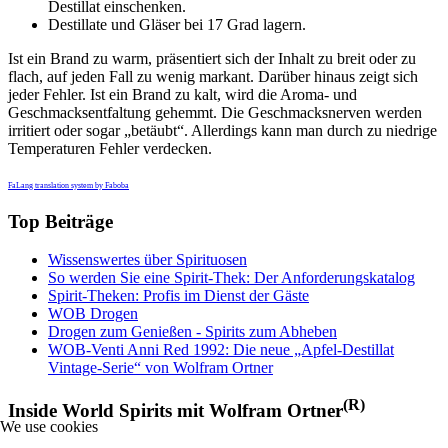
Destillat einschenken.
Destillate und Gläser bei 17 Grad lagern.
Ist ein Brand zu warm, präsentiert sich der Inhalt zu breit oder zu
flach, auf jeden Fall zu wenig markant. Darüber hinaus zeigt sich
jeder Fehler. Ist ein Brand zu kalt, wird die Aroma- und
Geschmacksentfaltung gehemmt. Die Geschmacksnerven werden
irritiert oder sogar „betäubt“. Allerdings kann man durch zu niedrige
Temperaturen Fehler verdecken.
FaLang translation system by Faboba
Top Beiträge
Wissenswertes über Spirituosen
So werden Sie eine Spirit-Thek: Der Anforderungskatalog
Spirit-Theken: Profis im Dienst der Gäste
WOB Drogen
Drogen zum Genießen - Spirits zum Abheben
WOB-Venti Anni Red 1992: Die neue „Apfel-Destillat
Vintage-Serie“ von Wolfram Ortner
(R)
Inside World Spirits mit Wolfram Ortner
We use cookies