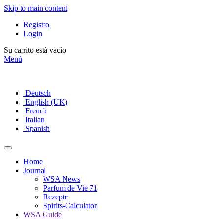
Skip to main content
Registro
Login
Su carrito está vacío
Menú
Deutsch
English (UK)
French
Italian
Spanish
Home
Journal
WSA News
Parfum de Vie 71
Rezepte
Spirits-Calculator
WSA Guide