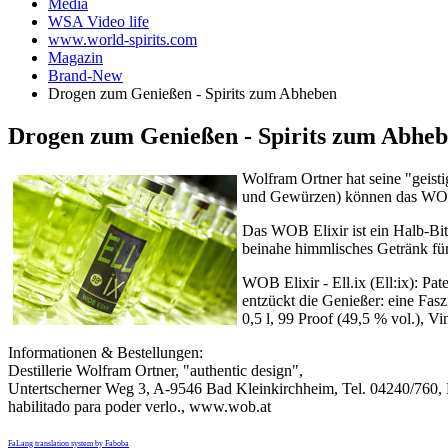
Media
WSA Video life
www.world-spirits.com
Magazin
Brand-New
Drogen zum Genießen - Spirits zum Abheben
Drogen zum Genießen - Spirits zum Abhe
Wolfram Ortner hat seine "geist
und Gewürzen) können das WOB E
Das WOB Elixir ist ein Halb-Bit
beinahe himmlisches Getränk für
WOB Elixir - Ell.ix (Ell:ix): Pa
entzückt die Genießer: eine Fasz
0,5 l, 99 Proof (49,5 % vol.), V
Informationen & Bestellungen:
Destillerie Wolfram Ortner, "authentic design",
Untertscherner Weg 3, A-9546 Bad Kleinkirchheim, Tel. 04240/760,
habilitado para poder verlo.
, www.wob.at
FaLang translation system by Faboba