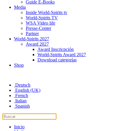
Guide E-Books
Media
Inside World-Spirits tv
World-Spirits TV
WSA Video life
Presse-Center
Partner
World-Spirits 2027
Award 2027
Award Inscricpción
World-Spirits Award 2027
Download categorías
Shop
Deutsch
English (UK)
French
Italian
Spanish
Inicio