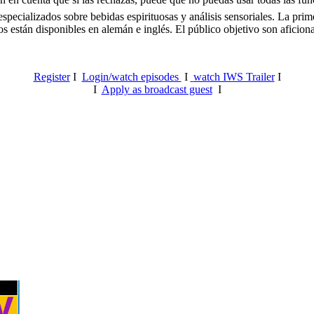
pecializados sobre bebidas espirituosas y análisis sensoriales.
La prime
 están disponibles en alemán e inglés. El público objetivo son aficionado
Register
I
Login/watch episodes
I
watch IWS Trailer
I
I
Apply as broadcast guest
I