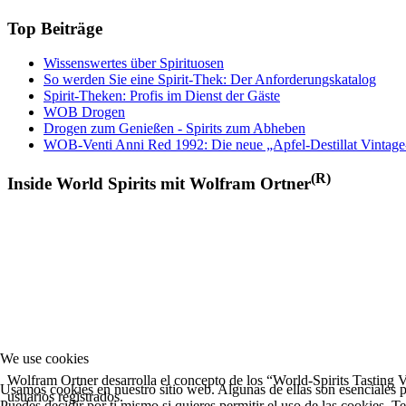
Top Beiträge
Wissenswertes über Spirituosen
So werden Sie eine Spirit-Thek: Der Anforderungskatalog
Spirit-Theken: Profis im Dienst der Gäste
WOB Drogen
Drogen zum Genießen - Spirits zum Abheben
WOB-Venti Anni Red 1992: Die neue „Apfel-Destillat Vintage
(R)
Inside World Spirits mit Wolfram Ortner
We use cookies
Wolfram Ortner desarrolla el concepto de los “World-Spirits Tasting 
Usamos cookies en nuestro sitio web. Algunas de ellas son esenciales pa
usuarios registrados.
Puedes decidir por ti mismo si quieres permitir el uso de las cookies. T