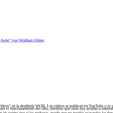
-Serie“ von Wolfram Ortner
Videos” en la destilería WOB. Los videos se publican en YouTube y se p
ra el funcionamiento del sitio, mientras que otras nos ayudan a mejorar 
en en cuenta que si las rechazas, puede que no puedas usar todas las fun