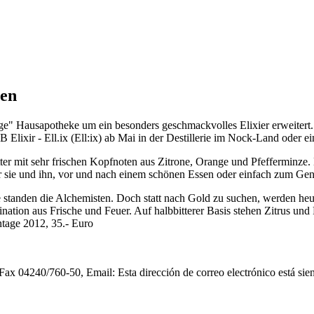
ben
ige" Hausapotheke um ein besonders geschmackvolles Elixier erweitert
lixir - Ell.ix (Ell:ix) ab Mai in der Destillerie im Nock-Land oder 
ter mit sehr frischen Kopfnoten aus Zitrone, Orange und Pfefferminz
 sie und ihn, vor und nach einem schönen Essen oder einfach zum Gen
te standen die Alchemisten. Doch statt nach Gold zu suchen, werden heu
ination aus Frische und Feuer. Auf halbbitterer Basis stehen Zitrus un
intage 2012, 35.- Euro
 Fax 04240/760-50, Email:
Esta dirección de correo electrónico está si