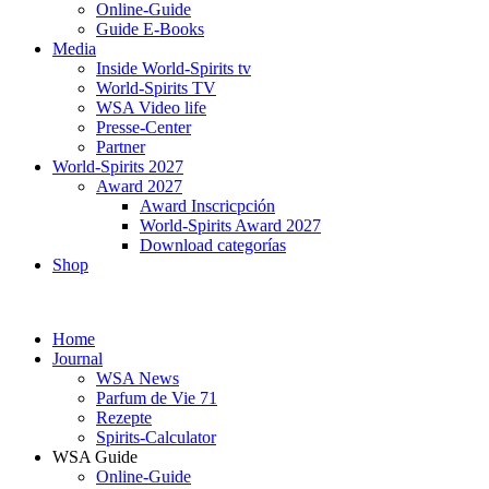
Online-Guide
Guide E-Books
Media
Inside World-Spirits tv
World-Spirits TV
WSA Video life
Presse-Center
Partner
World-Spirits 2027
Award 2027
Award Inscricpción
World-Spirits Award 2027
Download categorías
Shop
Home
Journal
WSA News
Parfum de Vie 71
Rezepte
Spirits-Calculator
WSA Guide
Online-Guide