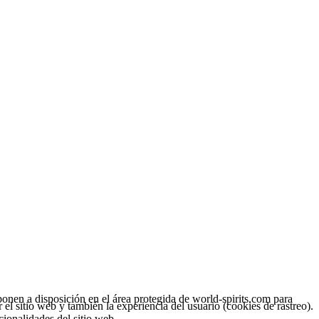
onen a disposición en el área protegida de world-spirits.com para
el sitio web y también la experiencia del usuario (cookies de rastreo).
cionalidades del sitio web.