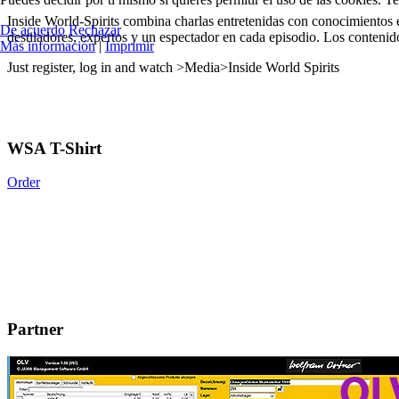
Inside World-Spirits combina charlas entretenidas con conocimientos es
De acuerdo
Rechazar
destiladores, expertos y un espectador en cada episodio. Los contenidos
Más información
|
Imprimir
Just register, log in and watch >Media>Inside World Spirits
WSA T-Shirt
Order
Partner