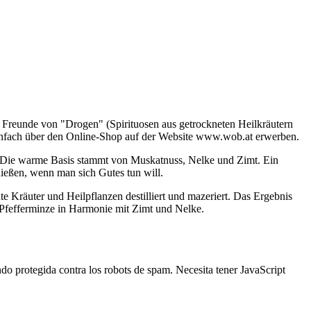
. Freunde von "Drogen" (Spirituosen aus getrockneten Heilkräutern
einfach über den Online-Shop auf der Website www.wob.at erwerben.
e. Die warme Basis stammt von Muskatnuss, Nelke und Zimt. Ein
ießen, wenn man sich Gutes tun will.
te Kräuter und Heilpflanzen destilliert und mazeriert. Das Ergebnis
d Pfefferminze in Harmonie mit Zimt und Nelke.
endo protegida contra los robots de spam. Necesita tener JavaScript