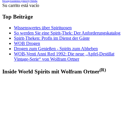
FaLang translation system by Faboba
Su carrito está vacío
Top Beiträge
Wissenswertes über Spirituosen
So werden Sie eine Spirit-Thek: Der Anforderungskatalog
Spirit-Theken: Profis im Dienst der Gäste
WOB Drogen
Drogen zum Genießen - Spirits zum Abheben
WOB-Venti Anni Red 1992: Die neue „Apfel-Destillat
Vintage-Serie“ von Wolfram Ortner
(R)
Inside World Spirits mit Wolfram Ortner