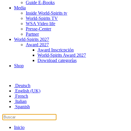
Guide E-Books
Media
Inside World-Spirits tv
World-Spirits TV
WSA Video life
Presse-Center
Partner
World-Spirits 2027
Award 2027
Award Inscricpción
World-Spirits Award 2027
Download categorías
Shop
Deutsch
English (UK)
French
Italian
Spanish
Inicio