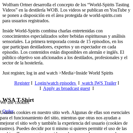
Wolfram Ortner desarrolla el concepto de los “World-Spirits Tasting
Videos” en la destilería WOB. Los videos se publican en YouTube y
se ponen a disposición en el área protegida de world-spirits.com
para usuarios registrados.
Inside World-Spirits combina charlas entretenidas con
conocimientos especializados sobre bebidas espirituosas y análisis
sensoriales.
La primera temporada consta de 15 episodios, en los
que participan destiladores, expertos y un espectador en cada
episodio. Los contenidos están disponibles en alemán e inglés. El
público objetivo son aficionados a los destilados, profesionales y el
sector de la hostelería.
Just register, log in and watch >Media>Inside World Spirits
Register
I
Login/watch episodes
I
watch IWS Trailer
I
I
Apply as broadcast guest
I
WSA T-Shirt
We use cookies
Order
Usamos cookies en nuestro sitio web. Algunas de ellas son esenciales
para el funcionamiento del sitio, mientras que otras nos ayudan a
mejorar el sitio web y también la experiencia del usuario (cookies de
rastreo). Puedes decidir por ti mismo si quieres permitir el uso de las