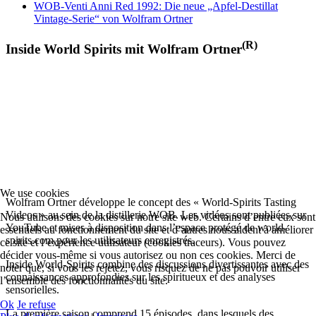
WOB-Venti Anni Red 1992: Die neue „Apfel-Destillat
Vintage-Serie“ von Wolfram Ortner
(R)
Inside World Spirits mit Wolfram Ortner
We use cookies
Wolfram Ortner développe le concept des « World-Spirits Tasting
Videos » au sein de la distillerie WOB. Les vidéos sont publiées sur
Nous utilisons des cookies sur notre site web. Certains d’entre eux sont
YouTube et mises à disposition dans l’espace protégé de world-
essentiels au fonctionnement du site et d’autres nous aident à améliorer
spirits.com pour les utilisateurs enregistrés.
ce site et l’expérience utilisateur (cookies traceurs). Vous pouvez
décider vous-même si vous autorisez ou non ces cookies. Merci de
Inside World-Spirits combine des discussions divertissantes avec des
noter que, si vous les rejetez, vous risquez de ne pas pouvoir utiliser
connaissances approfondies sur les spiritueux et des analyses
l’ensemble des fonctionnalités du site.
sensorielles.
Ok
Je refuse
La première saison comprend 15 épisodes, dans lesquels des