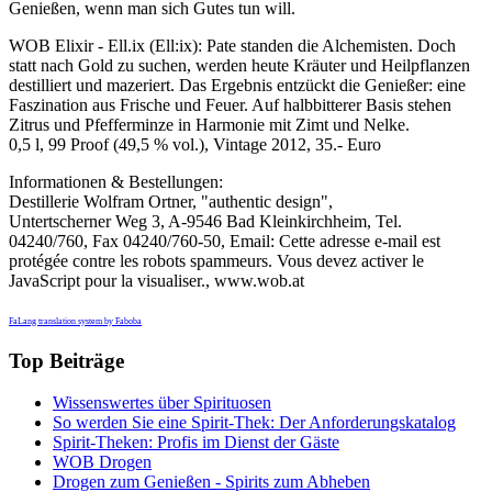
Genießen, wenn man sich Gutes tun will.
WOB Elixir - Ell.ix (Ell:ix): Pate standen die Alchemisten. Doch
statt nach Gold zu suchen, werden heute Kräuter und Heilpflanzen
destilliert und mazeriert. Das Ergebnis entzückt die Genießer: eine
Faszination aus Frische und Feuer. Auf halbbitterer Basis stehen
Zitrus und Pfefferminze in Harmonie mit Zimt und Nelke.
0,5 l, 99 Proof (49,5 % vol.), Vintage 2012, 35.- Euro
Informationen & Bestellungen:
Destillerie Wolfram Ortner, "authentic design",
Untertscherner Weg 3, A-9546 Bad Kleinkirchheim, Tel.
04240/760, Fax 04240/760-50, Email:
Cette adresse e-mail est
protégée contre les robots spammeurs. Vous devez activer le
JavaScript pour la visualiser.
, www.wob.at
FaLang translation system by Faboba
Top Beiträge
Wissenswertes über Spirituosen
So werden Sie eine Spirit-Thek: Der Anforderungskatalog
Spirit-Theken: Profis im Dienst der Gäste
WOB Drogen
Drogen zum Genießen - Spirits zum Abheben