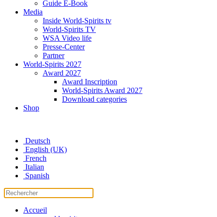
Guide E-Book
Media
Inside World-Spirits tv
World-Spirits TV
WSA Video life
Presse-Center
Partner
World-Spirits 2027
Award 2027
Award Inscription
World-Spirits Award 2027
Download categories
Shop
Deutsch
English (UK)
French
Italian
Spanish
Accueil