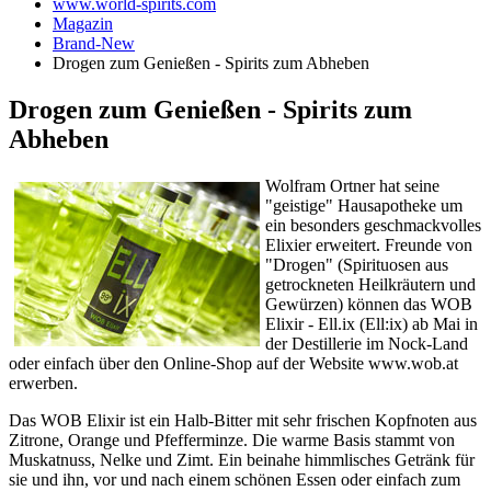
www.world-spirits.com
Magazin
Brand-New
Drogen zum Genießen - Spirits zum Abheben
Drogen zum Genießen - Spirits zum
Abheben
Wolfram Ortner hat seine
"geistige" Hausapotheke um
ein besonders geschmackvolles
Elixier erweitert. Freunde von
"Drogen" (Spirituosen aus
getrockneten Heilkräutern und
Gewürzen) können das WOB
Elixir - Ell.ix (Ell:ix) ab Mai in
der Destillerie im Nock-Land
oder einfach über den Online-Shop auf der Website www.wob.at
erwerben.
Das WOB Elixir ist ein Halb-Bitter mit sehr frischen Kopfnoten aus
Zitrone, Orange und Pfefferminze. Die warme Basis stammt von
Muskatnuss, Nelke und Zimt. Ein beinahe himmlisches Getränk für
sie und ihn, vor und nach einem schönen Essen oder einfach zum