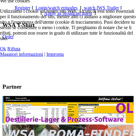
We use cookies
Register
I
Login/watch episodes
I
watch IWS Trailer
I
Utilizziamo i cookie sul nostro sito Web. Alcuni di essi sono essenziali
I
Apply as broadcast guest
I
per il funzionamento del sito, mentre altri ci aiutano a migliorare questo
sito e l'esperienza dell'utente (cookie di tracciamento). Puoi decidere tu
WSA T-Shirt
stesso se consentire o meno i cookie. Ti preghiamo di notare che se li
rifiuti, potresti non essere in grado di utilizzare tutte le funzionalità del
Order
sito.
Ok
Rifiuta
Maggiori informazioni
|
Impronta
Partner