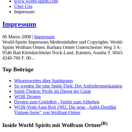
www.world-spirits.com
Über Uns
Impressum
Impressum
06 Marzo 2008
|
Impressum
World-Spirits Impressum Medieninhaber und Copyrights: World-
Spirits Wolfram Ortner, Barbara Ortner Unterscherner Weg 3 A-
9546 Bad Kleinkirchheim Nock-Land, Kärnten, Austria T. 0043-
4240-760 F. 00...
Top Beiträge
Wissenswertes über Spirituosen
So werden Sie eine Spirit-Thek: Der Anforderungskatalog
Spirit-Theken: Profis im Dienst der Gäste
WOB Drogen
Drogen zum Genießen - Spirits zum Abheben
WOB-Venti Anni Red 1992: Die neue „Apfel-Destillat
Vintage-Serie“ von Wolfram Ortner
(R)
Inside World Spirits mit Wolfram Ortner