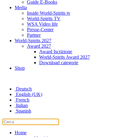
Guide E-Books
Media
Inside World-Spirits tv
World-Spirits TV
WSA Video life
Presse-Center
Partner
World-Spirits 2027
Award 2027
Award Iscrizione
World-Spirits Award 2027
Download categorie
Shop
Deutsch
English (UK)
French
Italian
Spanish
Home