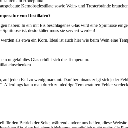
fünf Jahren am Höhepunkt.
-ausgebaute Kernobstdestillate sowie Wein- und Tresterbrände brauchen
emperatur von Destillaten?
 haben: In ein mit Eis beschlagenes Glas wird eine Spirituose eingesc
Spirituose ist, desto kälter muss sie serviert werden!
werden als etwa ein Korn. Ideal ist auch hier wie beim Wein eine Tempe
 ein ungekühltes Glas erhöht sich die Temperatur.
illat einschenken.
ach, auf jeden Fall zu wenig markant. Darüber hinaus zeigt sich jeder F
“. Allerdings kann man durch zu niedrige Temperaturen Fehler verdec
ell für den Betrieb der Seite, während andere uns helfen, diese Websit
 beachten Sie, dass bei einer Ablehnung womöglich nicht mehr alle Funk