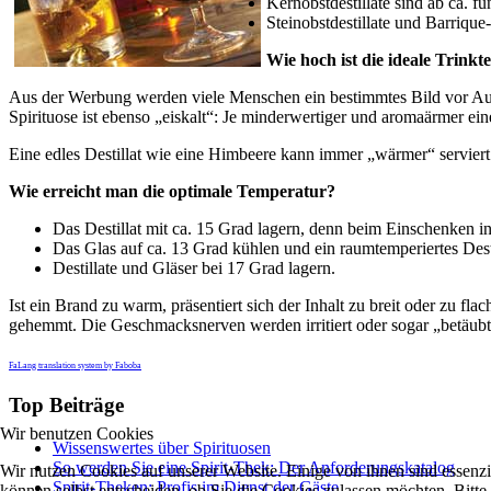
Kernobstdestillate sind ab ca. 
Steinobstdestillate und Barrique
Wie hoch ist die ideale Trinkt
Aus der Werbung werden viele Menschen ein bestimmtes Bild vor Augen
Spirituose ist ebenso „eiskalt“: Je minderwertiger und aromaärmer eine 
Eine edles Destillat wie eine Himbeere kann immer „wärmer“ serviert 
Wie erreicht man die optimale Temperatur?
Das Destillat mit ca. 15 Grad lagern, denn beim Einschenken in
Das Glas auf ca. 13 Grad kühlen und ein raumtemperiertes Dest
Destillate und Gläser bei 17 Grad lagern.
Ist ein Brand zu warm, präsentiert sich der Inhalt zu breit oder zu fl
gehemmt. Die Geschmacksnerven werden irritiert oder sogar „betäubt
FaLang translation system by Faboba
Top Beiträge
Wir benutzen Cookies
Wissenswertes über Spirituosen
So werden Sie eine Spirit-Thek: Der Anforderungskatalog
Wir nutzen Cookies auf unserer Website. Einige von ihnen sind essenzi
Spirit-Theken: Profis im Dienst der Gäste
können selbst entscheiden, ob Sie die Cookies zulassen möchten. Bitte