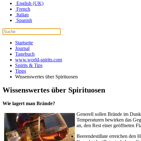
English (UK)
French
Italian
Spanish
Startseite
Journal
Tagebuch
www.world-spirits.com
Spirits & Tips
Tipps
Wissenswertes über Spirituosen
Wissenswertes über Spirituosen
Wie lagert man Brände?
Generell sollen Brände im Dunk
Temperaturen bewirken das Gegen
an, den Rest einer geöffneten Fla
Beerendestillate erreichen den H