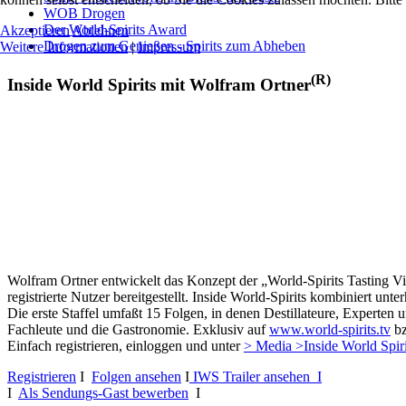
WOB Drogen
Der World-Spirits Award
Akzeptieren
Ablehnen
Drogen zum Genießen - Spirits zum Abheben
Weitere Informationen
|
Impressum
(R)
Inside World Spirits mit Wolfram Ortner
Wolfram Ortner entwickelt das Konzept der „World-Spirits Tasting Vi
registrierte Nutzer bereitgestellt. Inside World-Spirits kombiniert u
Die erste Staffel umfaßt 15 Folgen, in denen Destillateure, Experten 
Fachleute und die Gastronomie. Exklusiv auf
www.world-spirits.tv
b
Einfach registrieren, einloggen und unter
> Media >Inside World Spir
Registrieren
I
Folgen ansehen
I
IWS Trailer ansehen I
I
Als Sendungs-Gast bewerben
I