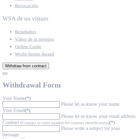
Revocación
WSA de un vistazo
Resultados
Vídeo de la premios
Online-Guide
World-Spirits Award
Withdraw from contract
Withdrawal Form
Your Name
(*)
Please let us know your name.
Your Email
(*)
Please let us know your email address.
Contract
(*)
(Contract or order number for contract identification)
Please write a subject for your
message.