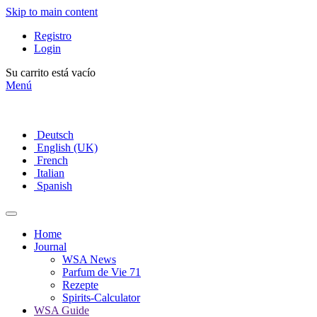
Skip to main content
lerien
en
Registro
Login
schiedlichen
Su carrito está vacío
Menú
orien
iziert
rand
Deutsch
English (UK)
y
French
Italian
a
Spanish
Home
Journal
WSA News
n
Parfum de Vie 71
Rezepte
Spirits-Calculator
WSA Guide