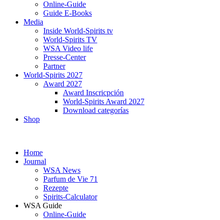
Online-Guide
ichnung
Guide E-Books
d-
Media
Inside World-Spirits tv
lery“
World-Spirits TV
n,
WSA Video life
Presse-Center
Partner
World-Spirits 2027
er-
Award 2027
Award Inscricpción
lery“
World-Spirits Award 2027
Download categorías
Shop
Home
lery“
Journal
n.
WSA News
Parfum de Vie 71
Rezepte
fizierung
Spirits-Calculator
WSA Guide
Online-Guide