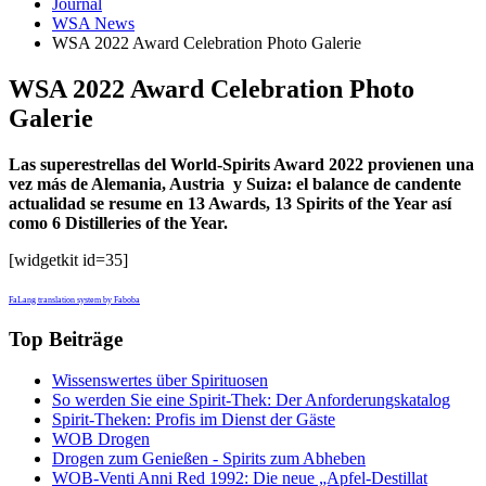
Journal
WSA News
WSA 2022 Award Celebration Photo Galerie
WSA 2022 Award Celebration Photo
Galerie
Las superestrellas del World-Spirits Award 2022 provienen una
vez más de Alemania, Austria y Suiza: el balance de candente
actualidad se resume en 13 Awards, 13 Spirits of the Year así
como 6 Distilleries of the Year.
[widgetkit id=35]
FaLang translation system by Faboba
Top Beiträge
Wissenswertes über Spirituosen
So werden Sie eine Spirit-Thek: Der Anforderungskatalog
Spirit-Theken: Profis im Dienst der Gäste
WOB Drogen
Drogen zum Genießen - Spirits zum Abheben
WOB-Venti Anni Red 1992: Die neue „Apfel-Destillat