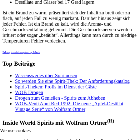
Destillate und Gläser bei 17 Grad lagern.
Ist ein Brand zu warm, präsentiert sich der Inhalt zu breit oder zu
flach, auf jeden Fall zu wenig markant. Darüber hinaus zeigt sich
jeder Fehler. Ist ein Brand zu kalt, wird die Aroma- und
Geschmacksentfaltung gehemmt. Die Geschmacksnerven werden
irritiert oder sogar „betäubt“. Allerdings kann man durch zu niedrige
Temperaturen Fehler verdecken.
FaLang translation system by Faboba
Top Beiträge
Wissenswertes über Spirituosen
So werden Sie eine Spirit-Thek: Der Anforderungskatalog
Spirit-Theken: Profis im Dienst der Gäste
WOB Drogen
Drogen zum Genießen - Spirits zum Abheben
WOB-Venti Anni Red 1992: Die neue „Apfel-Destillat
Vintage-Serie“ von Wolfram Ortner
(R)
Inside World Spirits mit Wolfram Ortner
We use cookies