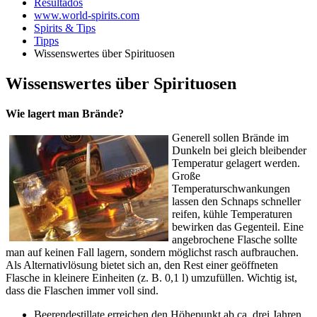
Resultados
www.world-spirits.com
Spirits & Tips
Tipps
Wissenswertes über Spirituosen
Wissenswertes über Spirituosen
Wie lagert man Brände?
Generell sollen Brände im
Dunkeln bei gleich bleibender
Temperatur gelagert werden.
Große
Temperaturschwankungen
lassen den Schnaps schneller
reifen, kühle Temperaturen
bewirken das Gegenteil. Eine
angebrochene Flasche sollte
man auf keinen Fall lagern, sondern möglichst rasch aufbrauchen.
Als Alternativlösung bietet sich an, den Rest einer geöffneten
Flasche in kleinere Einheiten (z. B. 0,1 l) umzufüllen. Wichtig ist,
dass die Flaschen immer voll sind.
Beerendestillate erreichen den Höhepunkt ab ca. drei Jahren.