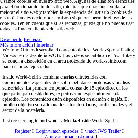
Usamos cookies en nuestro sitio web. Algunas de ellas son esenciales
para el funcionamiento del sitio, mientras que otras nos ayudan a
mejorar el sitio web y también la experiencia del usuario (cookies de
rastreo). Puedes decidir por ti mismo si quieres permitir el uso de las
cookies. Ten en cuenta que si las rechazas, puede que no puedas usar
todas las funcionalidades del sitio web.
De acuerdo
Rechazar
Más información
|
Imprimir
Wolfram Ortner desarrolla el concepto de los “World-Spirits Tasting
Videos” en la destilería WOB. Los videos se publican en YouTube y
se ponen a disposición en el área protegida de world-spirits.com
para usuarios registrados.
Inside World-Spirits combina charlas entretenidas con
conocimientos especializados sobre bebidas espirituosas y análisis
sensoriales.
La primera temporada consta de 15 episodios, en los
que participan destiladores, expertos y un espectador en cada
episodio. Los contenidos están disponibles en alemán e inglés. El
público objetivo son aficionados a los destilados, profesionales y el
sector de la hostelería.
Just register, log in and watch >Media>Inside World Spirits
Register
I
Login/watch episodes
I
watch IWS Trailer
I
I
Apply as broadcast guest
I