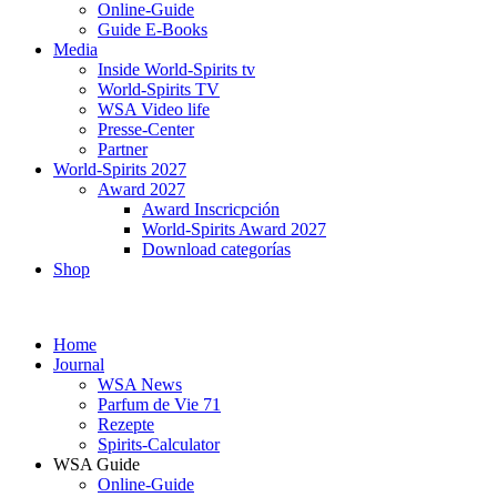
Online-Guide
Guide E-Books
Media
Inside World-Spirits tv
World-Spirits TV
WSA Video life
Presse-Center
Partner
World-Spirits 2027
Award 2027
Award Inscricpción
World-Spirits Award 2027
Download categorías
Shop
Home
Journal
WSA News
Parfum de Vie 71
Rezepte
Spirits-Calculator
WSA Guide
Online-Guide