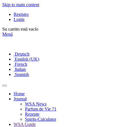
Skip to main content
Registro
Login
Su carrito está vacío
Menú
Deutsch
English (UK)
French
Italian
Spanish
Home
Journal
WSA News
Parfum de Vie 71
Rezepte
Spirits-Calculator
WSA Guide