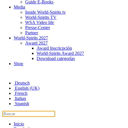
Guide E-Books
Media
Inside World-Spirits tv
World-Spirits TV
WSA Video life
Presse-Center
Partner
World-Spirits 2027
Award 2027
Award Inscricpción
World-Spirits Award 2027
Download categorías
Shop
Deutsch
English (UK)
French
Italian
Spanish
Inicio