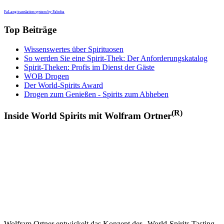
FaLang translation system by Faboba
Top Beiträge
Wissenswertes über Spirituosen
So werden Sie eine Spirit-Thek: Der Anforderungskatalog
Spirit-Theken: Profis im Dienst der Gäste
WOB Drogen
Der World-Spirits Award
Drogen zum Genießen - Spirits zum Abheben
(R)
Inside World Spirits mit Wolfram Ortner
Wolfram Ortner entwickelt das Konzept der „World-Spirits Tasting