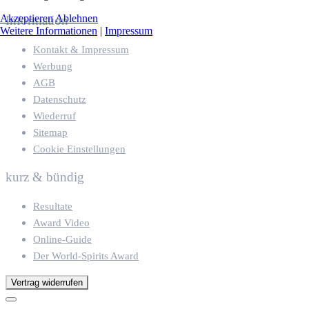
Akzeptieren
Ablehnen
Information
Weitere Informationen
|
Impressum
Kontakt & Impressum
Werbung
AGB
Datenschutz
Wiederruf
Sitemap
Cookie Einstellungen
kurz & bündig
Resultate
Award Video
Online-Guide
Der World-Spirits Award
Vertrag widerrufen