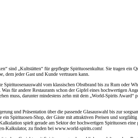
n“ sind „Kultstätten“ für gepflegte Spirituosenkultur. Sie tragen ein Q
ebe, dem jeder Gast und Kunde vertrauen kann.
gte Spirituosenauswahl vom klassischen Obstbrand bis zu Rum oder Whis
Was für andere Restaurants schon der Gipfel eines hochwertigen Angebo
hen muss, darunter mindestens zehn mit dem „World-Spirits Award“ p
erung und Präsentation über die passende Glasauswahl bis zur sorgsam 
ein Spirituosen-Shop, der Gäste mit attraktiven Preisen und sorgfälti
alkulation spielt gerade am Sektor der hochwertigen Spirituosen eine g
osen-Kalkulator, zu finden bei www.world-spirits.com!