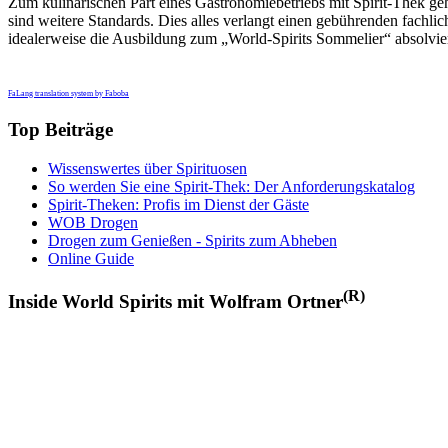
Zum kulinarischen Part eines Gastronomiebetriebs mit Spirit-Thek g
sind weitere Standards. Dies alles verlangt einen gebührenden fachlic
idealerweise die Ausbildung zum „World-Spirits Sommelier“ absolvier
FaLang translation system by Faboba
Top Beiträge
Wissenswertes über Spirituosen
So werden Sie eine Spirit-Thek: Der Anforderungskatalog
Spirit-Theken: Profis im Dienst der Gäste
WOB Drogen
Drogen zum Genießen - Spirits zum Abheben
Online Guide
(R)
Inside World Spirits mit Wolfram Ortner