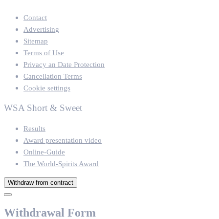
Contact
Advertising
Sitemap
Terms of Use
Privacy an Date Protection
Cancellation Terms
Cookie settings
WSA Short & Sweet
Results
Award presentation video
Online-Guide
The World-Spirits Award
Withdraw from contract
Withdrawal Form