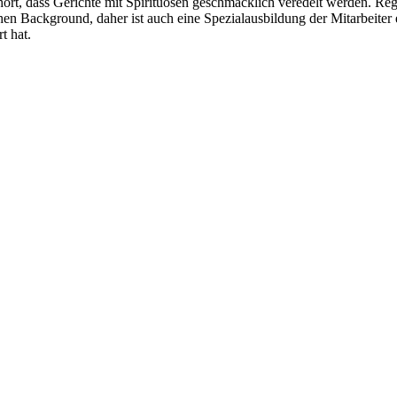
ehört, dass Gerichte mit Spirituosen geschmacklich veredelt werden. 
hen Background, daher ist auch eine Spezialausbildung der Mitarbeiter 
t hat.