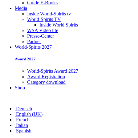
Guide E-Books
Media
Inside World-Spirits tv
World-Spirits TV
Inside World Spirits
WSA Video life
Presse-Center
Partner
World-Spirits 2027
Award 2027
World-Spirits Award 2027
Award Registration
Category download
Shop
Deutsch
English (UK)
French
Italian
Spanish