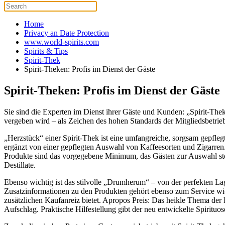
Home
Privacy an Date Protection
www.world-spirits.com
Spirits & Tips
Spirit-Thek
Spirit-Theken: Profis im Dienst der Gäste
Spirit-Theken: Profis im Dienst der Gäste
Sie sind die Experten im Dienst ihrer Gäste und Kunden: „Spirit-Theke
vergeben wird – als Zeichen des hohen Standards der Mitgliedsbetri
„Herzstück“ einer Spirit-Thek ist eine umfangreiche, sorgsam gepfle
ergänzt von einer gepflegten Auswahl von Kaffeesorten und Zigarren. 
Produkte sind das vorgegebene Minimum, das Gästen zur Auswahl ste
Destillate.
Ebenso wichtig ist das stilvolle „Drumherum“ – von der perfekten Lag
Zusatzinformationen zu den Produkten gehört ebenso zum Service wie 
zusätzlichen Kaufanreiz bietet. Apropos Preis: Das heikle Thema der K
Aufschlag. Praktische Hilfestellung gibt der neu entwickelte Spiritu