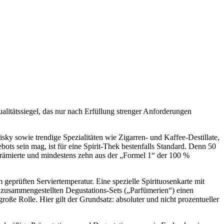
ualitätssiegel, das nur nach Erfüllung strenger Anforderungen
ky sowie trendige Spezialitäten wie Zigarren- und Kaffee-Destillate,
ts sein mag, ist für eine Spirit-Thek bestenfalls Standard. Denn 50
rämierte und mindestens zehn aus der „Formel 1“ der 100 %
geprüften Serviertemperatur. Eine spezielle Spirituosenkarte mit
g zusammengestellten Degustations-Sets („Parfümerien“) einen
roße Rolle. Hier gilt der Grundsatz: absoluter und nicht prozentueller